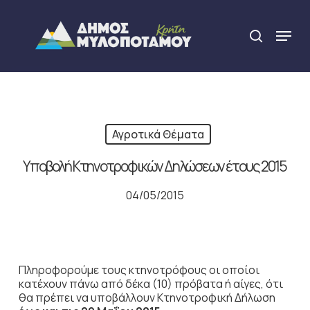
Skip
to
Menu
search
main
Close
content
Menu
Αγροτικά Θέματα
Υποβολή Κτηνοτροφικών Δηλώσεων έτους 2015
04/05/2015
Πληροφορούμε τους κτηνοτρόφους οι οποίοι
κατέχουν πάνω από δέκα (10) πρόβατα ή αίγες, ότι
θα πρέπει να υποβάλλουν Κτηνοτροφική Δήλωση