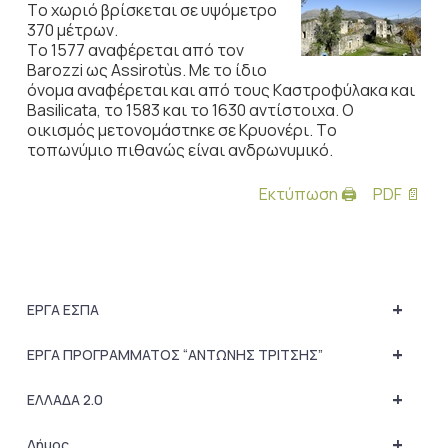
Tο χωριό βρίσκεται σε υψόμετρο
370 μέτρων.
Tο 1577 αναφέρεται από τον
Barozzi ως Assirotùs. Mε το ίδιο
όνομα αναφέρεται και από τους Kαστροφύλακα και
Basilicata, το 1583 και το 1630 αντίστοιχα. O
οικισμός μετονομάστηκε σε Kρυονέρι. Tο
τοπωνύμιο πιθανώς είναι ανδρωνυμικό.
Εκτύπωση 🖨
PDF 📄
+
ΕΡΓΑ ΕΣΠΑ
+
ΕΡΓΑ ΠΡΟΓΡΑΜΜΑΤΟΣ “ΑΝΤΩΝΗΣ ΤΡΙΤΣΗΣ”
+
ΕΛΛΑΔΑ 2.0
+
Δήμος