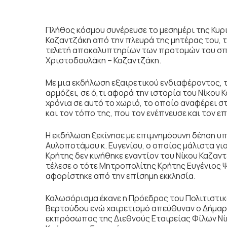
Πλήθος κόσμου συνέρευσε το μεσημέρι της Κυρ
Καζαντζάκη από την πλευρά της μητέρας του,
τελετή αποκαλυπτηρίων των προτομών του σπ
Χριστοδουλάκη – Καζαντζάκη.
Με μια εκδήλωση εξαιρετικού ενδιαφέροντος, τ
αρμόζει, σε ό,τι αφορά την ιστορία του Νίκου 
χρόνια σε αυτό το χωριό, το οποίο αναφέρει σ
και τον τόπο της, που τον ενέπνευσε και τον ε
Η εκδήλωση ξεκίνησε με επιμνημόσυνη δέηση 
Αυλοποτάμου κ. Ευγενίου, ο οποίος μάλιστα γι
Κρήτης δεν κινήθηκε εναντίον του Νίκου Καζαν
τέλεσε ο τότε Μητροπολίτης Κρήτης Ευγένιος 
αφορίστηκε από την επίσημη εκκλησία.
Καλωσόρισμα έκανε η Πρόεδρος του Πολιτιστικ
Βερτούδου ενώ χαιρετισμό απεύθυναν ο Δήμαρχ
εκπρόσωπος της Διεθνούς Εταιρείας Φίλων Νίκ