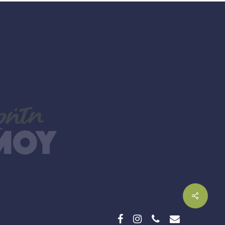
facebook
instagram
phone
email