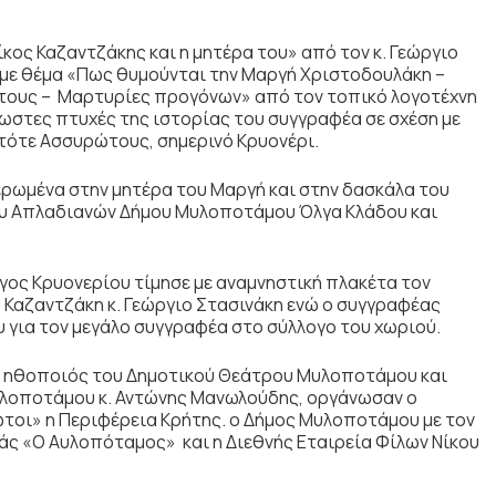
ίκος Καζαντζάκης και η μητέρα του» από τον κ. Γεώργιο
α με θέμα «Πως θυμούνται την Μαργή Χριστοδουλάκη –
τους – Μαρτυρίες προγόνων» από τον τοπικό λογοτέχνη
νωστες πτυχές της ιστορίας του συγγραφέα σε σχέση με
ς τότε Ασσυρώτους, σημερινό Κρυονέρι.
ερωμένα στην μητέρα του Μαργή και στην δασκάλα του
ίου Απλαδιανών Δήμου Μυλοποτάμου Όλγα Κλάδου και
γος Κρυονερίου τίμησε με αναμνηστική πλακέτα τον
 Καζαντζάκη κ. Γεώργιο Στασινάκη ενώ ο συγγραφέας
υ για τον μεγάλο συγγραφέα στο σύλλογο του χωριού.
ο ηθοποιός του Δημοτικού Θεάτρου Μυλοποτάμου και
υλοποτάμου κ. Αντώνης Μανωλούδης, οργάνωσαν ο
τοι» η Περιφέρεια Κρήτης. ο Δήμος Μυλοποτάμου με τον
ιάς «Ο Αυλοπόταμος» και η Διεθνής Εταιρεία Φίλων Νίκου