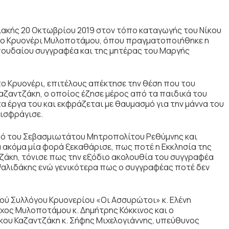
ιακής 20 Οκτωβρίου 2019 στον τόπο καταγωγής του Νίκου
 το Κρυονέρι Μυλοποτάμου, όπου πραγματοποιήθηκε η
ουδαίου συγγραφέα και της μητέρας του Μαργής
ο Κρυονέρι, επιτέλους απέκτησε την θέση που του
Καζαντζάκη, ο οποίος έζησε μέρος από τα παιδικά του
τα έργα του και εκφράζεται με θαυμασμό για την μάννα του
πισφράγισε.
υπό του Σεβασμιωτάτου Μητροπολίτου Ρεθύμνης και
α ακόμα μία φορά ξεκαθάρισε, πως ποτέ η Εκκλησία της
τζάκη, τόνισε πως την εξόδιο ακολουθία του συγγραφέα
Ψαλιδάκης ενώ γενικότερα πως ο συγγραφέας ποτέ δεν
ού Συλλόγου Κρυονερίου «Οι Ασσυρώτοι» κ. Ελένη
ος Μυλοποτάμου κ. Δημήτρης Κόκκινος και ο
ου Καζαντζάκη κ. Σήφης Μιχελογιάννης, υπεύθυνος