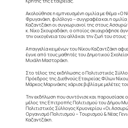
Κρήτης της Εταιρείας.
Ακολούθησε η εμπνευσμένη ομιλία με θέμα «Ο Ν
Φρυγανάκη, φιλόλογο – συγγραφέα και η ομιλί
Καζαντζάκη οι συγχωριανοί της στους Ασσυρώ
κ. Νίκο Σκουραδάκη, ο οποίος σκιαγράφησε άγ
την οικογένεια του αλλά και την ζωή του στου
Απαγγελία κειμένων του Νίκου Καζαντζάκη αφι
έγινε από τους μαθητές του Δημοτικού Σχολε
Μιχάλη Μαστοράκη.
Στο τέλος της εκδήλωσης ο Πολιτιστικός Σύλλο
Πρόεδρος της Διεθνούς Εταιρείας Φίλων Νίκου
Μάρκος Μαρινάκης χάρισε βιβλία με μελέτες το
Την εκδήλωση που συντόνισε και παρουσίασε 
μέλος της Επιτροπής Πολιτισμού του Δήμου Μ
Πολιτιστικός Σύλλογος Κρυονερίου «Οι Ασσυρώ
Οργανισμό Πολιτισμού – Τουρισμού & Νέας Γεν
Καζαντζάκη.