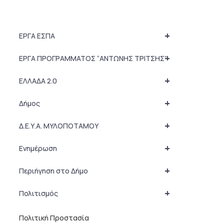
+
ΕΡΓΑ ΕΣΠΑ
+
ΕΡΓΑ ΠΡΟΓΡΑΜΜΑΤΟΣ “ΑΝΤΩΝΗΣ ΤΡΙΤΣΗΣ”
+
ΕΛΛΑΔΑ 2.0
+
Δήμος
+
Δ.Ε.Υ.Α. ΜΥΛΟΠΟΤΑΜΟΥ
+
Ενημέρωση
+
Περιήγηση στο Δήμο
+
Πολιτισμός
Πολιτική Προστασία