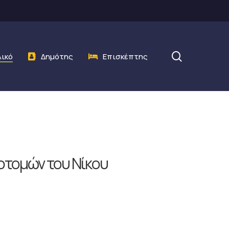
search
λικό
Δημότης
Επισκέπτης
οτομών του Νίκου