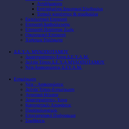
Αντιδήμαρχοι
Εντεταλμένοι Δημοτικοί Σύμβουλοι
Τοπικές κοινότητες & συμβούλια
Εκτελεστική Επιτροπή
Επιτροπή Διαβούλευσης
Επιτροπή Ποιότητας Ζωής
Οικονομική Επιτροπή
Χρήσιμα Τηλέφωνα
Δ.Ε.Υ.Α. ΜΥΛΟΠΟΤΑΜΟΥ
Δραστηριότητες-Έργα Δ.Ε.Υ.Α.Μ.
Δελτία Τύπου Δ.Ε.Υ.Α ΜΥΛΟΠΟΤΑΜΟΥ
Νέα-Ανακοινώσεις Δ.ΕΥ.Α.Μ.
Ενημέρωση
Νέα – Ανακοινώσεις
Δελτία Τύπου-Ενημέρωση
Αγροτικά Θέματα
Δραστηριότητες- Έργα
Κανονιστικές Αποφάσεις
Προϋπολογισμός
Επιχειρησιακό Πρόγραμμα
Συμβάσεις