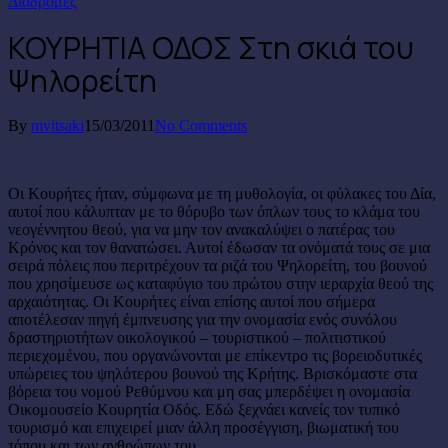
Διαδρομές
ΚΟΥΡΗΤΙΑ ΟΔΟΣ Στη σκιά του
Ψηλορείτη
By
mvitsaki
15/03/2011
No Comments
Οι Κουρήτες ήταν, σύμφωνα με τη μυθολογία, οι φύλακες του Δία,
αυτοί που κάλυπταν με το θόρυβο των όπλων τους το κλάμα του
νεογέννητου θεού, για να μην τον ανακαλύψει ο πατέρας του
Κρόνος και τον θανατώσει. Αυτοί έδωσαν τα ονόματά τους σε μια
σειρά πόλεις που περιτρέχουν τα ριζά του Ψηλορείτη, του βουνού
που χρησίμευσε ως καταφύγιο του πρώτου στην ιεραρχία θεού της
αρχαιότητας. Οι Κουρήτες είναι επίσης αυτοί που σήμερα
αποτέλεσαν πηγή έμπνευσης για την ονομασία ενός συνόλου
δραστηριοτήτων οικολογικού – τουριστικού – πολιτιστικού
περιεχομένου, που οργανώνονται με επίκεντρο τις βορειοδυτικές
υπώρειες του ψηλότερου βουνού της Κρήτης. Βρισκόμαστε στα
βόρεια του νομού Ρεθύμνου και μη σας μπερδέψει η ονομασία
Οικομουσείο Κουρητία Οδός. Εδώ ξεχνάει κανείς τον τυπικό
τουρισμό και επιχειρεί μιαν άλλη προσέγγιση, βιωματική του
τόπου και των ανθρώπων του.