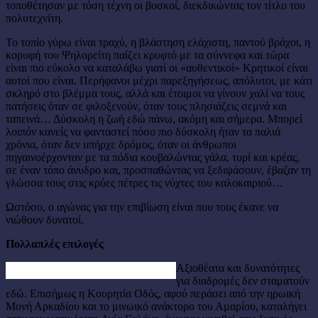
τοποθέτησαν με τόση τέχνη οι βοσκοί, διεκδικώντας τον τίτλο του
πολυτεχνίτη.
Το τοπίο γύρω είναι τραχύ, η βλάστηση ελάχιστη, παντού βράχοι, η
κορυφή του Ψηλορείτη παίζει κρυφτό με τα σύννεφα και τώρα
είναι πιο εύκολο να καταλάβω γιατί οι «αυθεντικοί» Κρητικοί είναι
αυτοί που είναι. Περήφανοι μέχρι παρεξηγήσεως, απόλυτοι, με κάτι
σκληρό στο βλέμμα τους, αλλά και έτοιμοι να γίνουν χαλί να τους
πατήσεις όταν σε φιλοξενούν, όταν τους πλησιάζεις σεμνά και
ταπεινά… Δύσκολη η ζωή εδώ πάνω, ακόμη και σήμερα. Μπορεί
λοιπόν κανείς να φανταστεί πόσο πιο δύσκολη ήταν τα παλιά
χρόνια, όταν δεν υπήρχε δρόμος, όταν οι άνθρωποι
πηγαινοέρχονταν με τα πόδια κουβαλώντας γάλα, τυρί και κρέας,
σε έναν τόπο άνυδρο και, προσπαθώντας να ξεδιψάσουν, έβαζαν τη
γλώσσα τους στις κρύες πέτρες τις νύχτες του καλοκαιριού…
Ωστόσο, ο αγώνας για την επιβίωση είναι που τους έκανε να
νιώθουν δυνατοί.
Πολλαπλές επιλογές
Αξιοθέατα και δυνατότητες
για διαδρομές δεν σταματούν
εδώ. Επισήμως η Κουρητία Οδός, αφού περάσει από την ηρωική
Μονή Αρκαδίου και το μινωικό ανάκτορο του Αμαρίου, καταλήγει