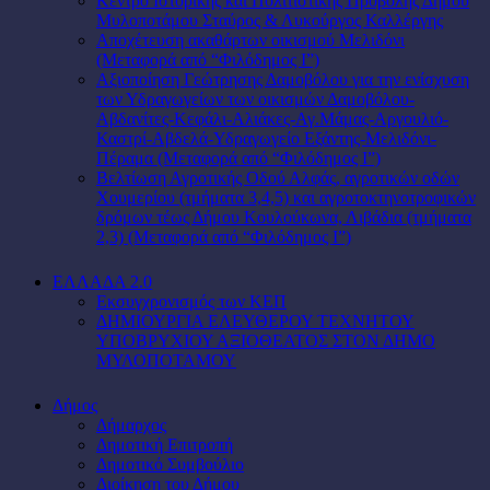
Κέντρο Ιστορικής και Πολιτιστικής Προβολής Δήμου
Μυλοποτάμου Σταύρος & Λυκούργος Καλλέργης
Αποχέτευση ακαθάρτων οικισμού Μελιδόνι
(Μεταφορά από “Φιλόδημος Ι”)
Αξιοποίηση Γεώτρησης Δαμοβόλου για την ενίσχυση
των Υδραγωγείων των οικισμών Δαμοβόλου-
Αβδανίτες-Κεφάλι-Αλιάκες-Αγ.Μάμας-Αργουλιό-
Καστρί-Αβδελά-Υδραγωγείο Εξάντης-Μελιδόνι-
Πέραμα (Μεταφορά από “Φιλόδημος Ι”)
Βελτίωση Αγροτικής Οδού Αλφάς, αγροτικών οδών
Χουμερίου (τμήματα 3,4,5) και αγροτοκτηνοτροφικών
δρόμων τέως Δήμου Κουλούκωνα, Λιβάδια (τμήματα
2,3) (Μεταφορά από “Φιλόδημος Ι”)
ΕΛΛΑΔΑ 2.0
Εκσυγχρονισμός των ΚΕΠ
ΔΗΜΙΟΥΡΓΙΑ ΕΛΕΥΘΕΡΟΥ ΤΕΧΝΗΤΟΥ
ΥΠΟΒΡΥΧΙΟΥ ΑΞΙΟΘΕΑΤΟΣ ΣΤΟΝ ΔΗΜΟ
ΜΥΛΟΠΟΤΑΜΟΥ
Δήμος
Δήμαρχος
Δημοτική Επιτροπή
Δημοτικό Συμβούλιο
Διοίκηση του Δήμου