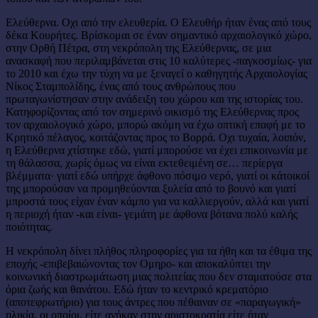
Ελεύθερνα. Οχι από την ελευθερία. Ο Ελευθήρ ήταν ένας από τους
δέκα Κουρήτες. Βρίσκομαι σε έναν σημαντικό αρχαιολογικό χώρο,
στην Ορθή Πέτρα, στη νεκρόπολη της Ελεύθερνας, σε μια
ανασκαφή που περιλαμβάνεται στις 10 καλύτερες -παγκοσμίως- για
το 2010 και έχω την τύχη να με ξεναγεί ο καθηγητής Αρχαιολογίας
Νίκος Σταμπολίδης, ένας από τους ανθρώπους που
πρωταγωνίστησαν στην ανάδειξη του χώρου και της ιστορίας του.
Κατηφορίζοντας από τον σημερινό οικισμό της Ελεύθερνας προς
τον αρχαιολογικό χώρο, μπορώ ακόμη να έχω οπτική επαφή με το
Κρητικό πέλαγος, κοιτάζοντας προς το Βορρά. Οχι τυχαία, λοιπόν,
η Ελεύθερνα χτίστηκε εδώ, γιατί μπορούσε να έχει επικοινωνία με
τη θάλασσα, χωρίς όμως να είναι εκτεθειμένη σε… περίεργα
βλέμματα· γιατί εδώ υπήρχε άφθονο πόσιμο νερό, γιατί οι κάτοικοί
της μπορούσαν να προμηθεύονται ξυλεία από το βουνό και γιατί
μπροστά τους είχαν έναν κάμπο για να καλλιεργούν, αλλά και γιατί
η περιοχή ήταν -και είναι- γεμάτη με άφθονα βότανα πολύ καλής
ποιότητας.
Η νεκρόπολη δίνει πλήθος πληροφορίες για τα ήθη και τα έθιμα της
εποχής -επιβεβαιώνοντας τον Ομηρο- και αποκαλύπτει την
κοινωνική διαστρωμάτωση μιας πολιτείας που δεν σταματούσε στα
όρια ζωής και θανάτου. Εδώ ήταν το κεντρικό κρεματόριο
(αποτεφρωτήριο) για τους άντρες που πέθαιναν σε «παραγωγική»
ηλικία, οι οποίοι, είτε ανήκαν στην αριστοκρατία είτε ήταν