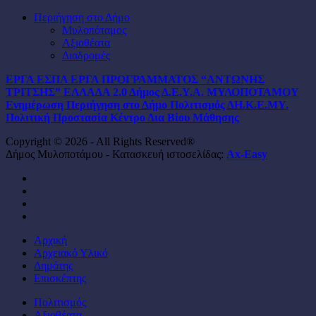
Περιήγηση στο Δήμο
Μυλοπόταμος
Αξιοθέατα
Διαδρομές
ΕΡΓΑ ΕΣΠΑ
ΕΡΓΑ ΠΡΟΓΡΑΜΜΑΤΟΣ “ΑΝΤΩΝΗΣ
ΤΡΙΤΣΗΣ”
ΕΛΛΑΔΑ 2.0
Δήμος
Δ.Ε.Υ.Α. ΜΥΛΟΠΟΤΑΜΟΥ
Ενημέρωση
Περιήγηση στο Δήμο
Πολιτισμός
ΔΗ.Κ.Ε.ΜΥ.
Πολιτική Προστασία
Κέντρο Δια Βίου Μάθησης
Copyright © 2026 - All Rights Reserved®
Δήμος Μυλοποτάμου - Κατασκευή ιστοσελίδας:
Ax-Easy
facebook
instagram
phone
email
Close
Αρχική
Menu
Αρχειακό Υλικό
Δημότης
Επισκέπτης
Πολιτισμός
Αξιοθέατα