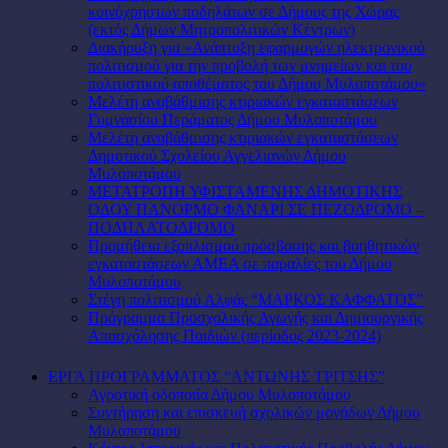
κοινόχρηστων ποδηλάτων σε Δήμους της Χώρας
(εκτός Δήμων Μητροπολιτικών Κέντρων)
Διακήρυξη για «Ανάπτυξη εφαρμογών ηλεκτρονικού
πολιτισμού για την προβολή των μνημείων και του
πολιτιστικού αποθέματος του Δήμου Μυλοποτάμου»
Μελέτη αναβάθμισης κτιριακών εγκαταστάσεων
Γυμνασίου Περάματος Δήμου Μυλοποτάμου
Μελέτη αναβάθμισης κτιριακών εγκαταστάσεων
Δημοτικού Σχολείου Αγγελιανών Δήμου
Μυλοποτάμου
ΜΕΤΑΤΡΟΠΗ ΥΦΙΣΤΑΜΕΝΗΣ ΔΗΜΟΤΙΚΗΣ
ΟΔΟΥ ΠΑΝΟΡΜΟ ΦΑΝΑΡΙ ΣΕ ΠΕΖΟΔΡΟΜΟ –
ΠΟΔΗΛΑΤΟΔΡΟΜΟ
Προμήθεια εξοπλισμού πρόσβασης και βοηθητικών
εγκαταστάσεων ΑΜΕΑ σε παραλίες του Δήμου
Μυλοποτάμου
Στέγη πολιτισμού Αλφάς “ΜΑΡΚΟΣ ΚΑΦΦΑΤΟΣ”
Πρόγραμμα Προσχολικής Αγωγής και Δημιουργικής
Απασχόλησης Παιδιών (περίοδος 2023-2024)
ΕΡΓΑ ΠΡΟΓΡΑΜΜΑΤΟΣ “ΑΝΤΩΝΗΣ ΤΡΙΤΣΗΣ”
Αγροτική οδοποιία Δήμου Μυλοποτάμου
Συντήρηση και επισκευή σχολικών μονάδων Δήμου
Μυλοποτάμου