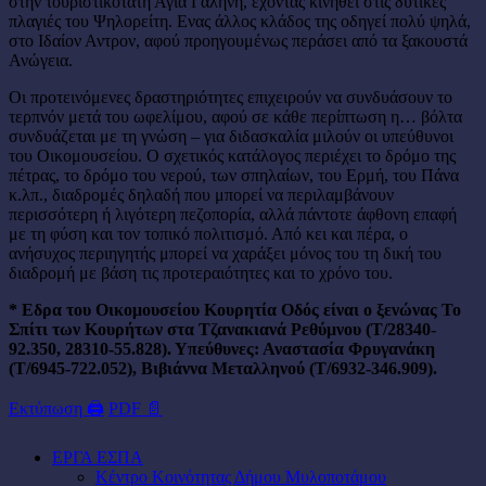
στην τουριστικότατη Αγία Γαλήνη, έχοντας κινηθεί στις δυτικές
πλαγιές του Ψηλορείτη. Ενας άλλος κλάδος της οδηγεί πολύ ψηλά,
στο Ιδαίον Αντρον, αφού προηγουμένως περάσει από τα ξακουστά
Ανώγεια.
Οι προτεινόμενες δραστηριότητες επιχειρούν να συνδυάσουν το
τερπνόν μετά του ωφελίμου, αφού σε κάθε περίπτωση η… βόλτα
συνδυάζεται με τη γνώση – για διδασκαλία μιλούν οι υπεύθυνοι
του Οικομουσείου. Ο σχετικός κατάλογος περιέχει το δρόμο της
πέτρας, το δρόμο του νερού, των σπηλαίων, του Ερμή, του Πάνα
κ.λπ., διαδρομές δηλαδή που μπορεί να περιλαμβάνουν
περισσότερη ή λιγότερη πεζοπορία, αλλά πάντοτε άφθονη επαφή
με τη φύση και τον τοπικό πολιτισμό. Από κει και πέρα, ο
ανήσυχος περιηγητής μπορεί να χαράξει μόνος του τη δική του
διαδρομή με βάση τις προτεραιότητες και το χρόνο του.
* Εδρα του Οικομουσείου Κουρητία Οδός είναι ο ξενώνας Το
Σπίτι των Κουρήτων στα Τζανακιανά Ρεθύμνου (Τ/28340-
92.350, 28310-55.828). Υπεύθυνες: Αναστασία Φρυγανάκη
(Τ/6945-722.052), Βιβιάννα Μεταλληνού (Τ/6932-346.909).
Εκτύπωση 🖨
PDF 📄
ΕΡΓΑ ΕΣΠΑ
Κέντρο Κοινότητας Δήμου Μυλοποτάμου