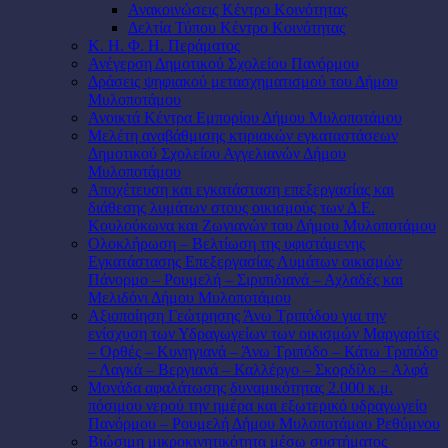
Ανακοινώσεις Κέντρο Κοινότητας
Δελτία Τύπου Κέντρο Κοινότητας
Κ. Η. Φ. Η. Περάματος
Ανέγερση Δημοτικού Σχολείου Πανόρμου
Δράσεις ψηφιακού μετασχηματισμού του Δήμου
Μυλοποτάμου
Ανοικτά Κέντρα Εμπορίου Δήμου Μυλοποτάμου
Μελέτη αναβάθμισης κτιριακών εγκαταστάσεων
Δημοτικού Σχολείου Αγγελιανών Δήμου
Μυλοποτάμου
Αποχέτευση και εγκατάσταση επεξεργασίας και
διάθεσης λυμάτων στους οικισμούς των Δ.Ε.
Κουλούκωνα και Ζωνιανών του Δήμου Μυλοποτάμου
Ολοκλήρωση – Βελτίωση της υφιστάμενης
Εγκατάστασης Επεξεργασίας Λυμάτων οικισμών
Πάνορμο – Ρουμελή – Σιριπιδιανά – Αχλαδές και
Μελιδόνι Δήμου Μυλοποτάμου
Αξιοποίηση Γεώτρησης Άνω Τριπόδου για την
ενίσχυση των Υδραγωγείων των οικισμών Μαργαρίτες
– Ορθές – Κυνηγιανά – Άνω Τριπόδο – Κάτω Τριπόδο
– Λαγκά – Βεργιανά – Καλλέργο – Σκορδίλο – Αλφά
Μονάδα αφαλάτωσης δυναμικότητας 2.000 κ.μ.
πόσιμου νερού την ημέρα και εξωτερικό υδραγωγείο
Πανόρμου – Ρουμελή Δήμου Μυλοποτάμου Ρεθύμνου
Βιώσιμη μικροκινητικότητα μέσω συστήματος