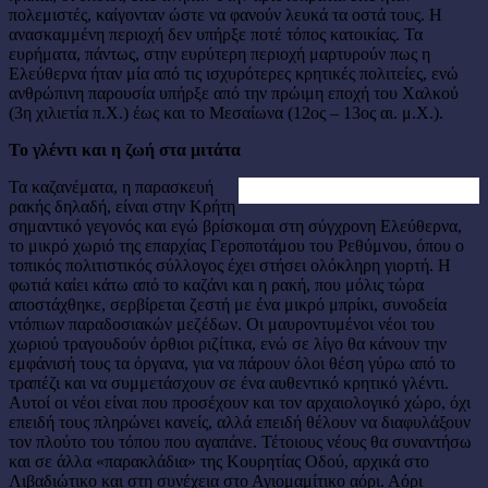
πολεμιστές, καίγονταν ώστε να φανούν λευκά τα οστά τους. Η
ανασκαμμένη περιοχή δεν υπήρξε ποτέ τόπος κατοικίας. Τα
ευρήματα, πάντως, στην ευρύτερη περιοχή μαρτυρούν πως η
Ελεύθερνα ήταν μία από τις ισχυρότερες κρητικές πολιτείες, ενώ
ανθρώπινη παρουσία υπήρξε από την πρώιμη εποχή του Χαλκού
(3η χιλιετία π.Χ.) έως και το Μεσαίωνα (12ος – 13ος αι. μ.Χ.).
Το γλέντι και η ζωή στα μιτάτα
Τα καζανέματα, η παρασκευή
ρακής δηλαδή, είναι στην Κρήτη
σημαντικό γεγονός και εγώ βρίσκομαι στη σύγχρονη Ελεύθερνα,
το μικρό χωριό της επαρχίας Γεροποτάμου του Ρεθύμνου, όπου ο
τοπικός πολιτιστικός σύλλογος έχει στήσει ολόκληρη γιορτή. Η
φωτιά καίει κάτω από το καζάνι και η ρακή, που μόλις τώρα
αποστάχθηκε, σερβίρεται ζεστή με ένα μικρό μπρίκι, συνοδεία
ντόπιων παραδοσιακών μεζέδων. Οι μαυροντυμένοι νέοι του
χωριού τραγουδούν όρθιοι ριζίτικα, ενώ σε λίγο θα κάνουν την
εμφάνισή τους τα όργανα, για να πάρουν όλοι θέση γύρω από το
τραπέζι και να συμμετάσχουν σε ένα αυθεντικό κρητικό γλέντι.
Αυτοί οι νέοι είναι που προσέχουν και τον αρχαιολογικό χώρο, όχι
επειδή τους πληρώνει κανείς, αλλά επειδή θέλουν να διαφυλάξουν
τον πλούτο του τόπου που αγαπάνε. Τέτοιους νέους θα συναντήσω
και σε άλλα «παρακλάδια» της Κουρητίας Οδού, αρχικά στο
Λιβαδιώτικο και στη συνέχεια στο Αγιομαμίτικο αόρι. Αόρι