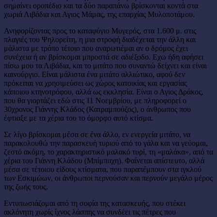
σημαίνει οροπέδιο και τα δύο παραπάνω βρίσκονται κοντά στα
χωριά Λιβάδια και Αγιος Μάμας, της επαρχίας Μυλοποτάμου.
Ανηφορίζοντας προς το καταφύγιο Μυγερός, στα 1.600 μ. στις
πλαγιές του Ψηλορείτη, η μια στροφή διαδέχεται την άλλη και
μάλιστα με τρόπο τέτοιο που αναρωτιέμαι αν ο δρόμος έχει
συνέχεια ή αν βρίσκομαι μπροστά σε αδιέξοδο. Εχω ήδη αφήσει
πίσω μου τα Λιβάδια, και το μιτάτο που συναντώ δείχνει και είναι
καινούργιο. Είναι μάλιστα ένα μιτάτο αλλιώτικο, αφού δεν
πρόκειται να χρησιμεύσει ως χώρος κατοικίας και εργασίας
κάποιου κτηνοτρόφου, αλλά ως εκκλησία. Είναι ο Αγιος Δράκος,
που θα γιορτάζει εδώ στις 11 Νοεμβρίου, με πληροφορεί ο
30χρονος Γιάννης Κλάδος (Κατραμπούζος), ο άνθρωπος που
έφτιαξε με τα χέρια του το όμορφο αυτό κτίσμα.
Σε λίγο βρίσκομαι μέσα σε ένα άλλο, εν ενεργεία μιτάτο, να
παρακολουθώ την παρασκευή τυριού από το γάλα και να γεύομαι,
ζεστό ακόμη, το χαρακτηριστικό μαλακό τυρί, τη «μαλάκα», από τα
χέρια του Γιάννη Κλάδου (Μπίμπαχη). Φαίνεται απίστευτο, αλλά
μέσα σε τέτοιου είδους κτίσματα, που παραπέμπουν στα ιγκλού
των Εσκιμώων, οι άνθρωποι περνούσαν και περνούν μεγάλο μέρος
της ζωής τους.
Εντυπωσιάζομαι από τη σοφία της κατασκευής, που στέκει
ακλόνητη χωρίς ίχνος λάσπης να συνδέει τις πέτρες που