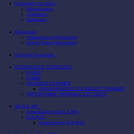
Περιήγηση στο Δήμο
Μυλοπόταμος
Αξιοθέατα
Διαδρομές
Πολιτισμός
Ανακοινώσεις Πολιτισμού
Δελτία Τύπου Πολιτισμού
Πολιτική Προστασία
ΚΟΙΝΩΝΙΚΕΣ ΥΠΗΡΕΣΙΕΣ
ΚΑΠΗ
ΚΗΦΗ
ΠΑΙΔΙΚΟΙ ΣΤΑΘΜΟΙ
ΑΝΑΚΟΙΝΩΣΕΙΣ ΠΑΙΔΙΚΩΝ ΣΤΑΘΜΩΝ
ΠΡΟΓΡΑΜΜΑ “ΒΟΗΘΕΙΑ ΣΤΟ ΣΠΙΤΙ”
ΔΗ.Κ.Ε.ΜΥ.
Ανακοινώσεις ΔΗ.Κ.Ε.ΜΥ.
Κ.Η.Φ.Η.
Ανακοινώσεις Κ.Η.Φ.Η.