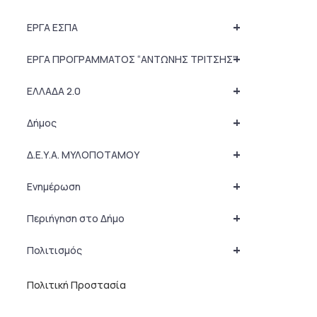
+
ΕΡΓΑ ΕΣΠΑ
+
ΕΡΓΑ ΠΡΟΓΡΑΜΜΑΤΟΣ “ΑΝΤΩΝΗΣ ΤΡΙΤΣΗΣ”
+
ΕΛΛΑΔΑ 2.0
+
Δήμος
+
Δ.Ε.Υ.Α. ΜΥΛΟΠΟΤΑΜΟΥ
+
Ενημέρωση
+
Περιήγηση στο Δήμο
+
Πολιτισμός
Πολιτική Προστασία