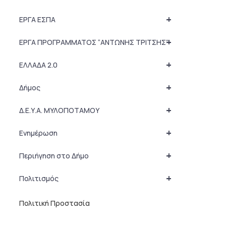
+
ΕΡΓΑ ΕΣΠΑ
+
ΕΡΓΑ ΠΡΟΓΡΑΜΜΑΤΟΣ “ΑΝΤΩΝΗΣ ΤΡΙΤΣΗΣ”
+
ΕΛΛΑΔΑ 2.0
+
Δήμος
+
Δ.Ε.Υ.Α. ΜΥΛΟΠΟΤΑΜΟΥ
+
Ενημέρωση
+
Περιήγηση στο Δήμο
+
Πολιτισμός
Πολιτική Προστασία