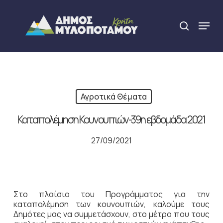
Skip
to
Menu
search
main
Close
content
Menu
Αγροτικά Θέματα
Καταπολέμηση Κουνουπιών-39η εβδομάδα 2021
27/09/2021
Στο πλαίσιο του Προγράμματος για την
καταπολέμηση των κουνουπιών, καλούμε τους
Δημότες μας να συμμετάσχουν, στο μέτρο που τους