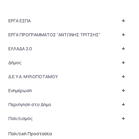
+
ΕΡΓΑ ΕΣΠΑ
+
ΕΡΓΑ ΠΡΟΓΡΑΜΜΑΤΟΣ “ΑΝΤΩΝΗΣ ΤΡΙΤΣΗΣ”
+
ΕΛΛΑΔΑ 2.0
+
Δήμος
+
Δ.Ε.Υ.Α. ΜΥΛΟΠΟΤΑΜΟΥ
+
Ενημέρωση
+
Περιήγηση στο Δήμο
+
Πολιτισμός
Πολιτική Προστασία