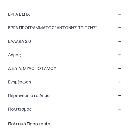
+
ΕΡΓΑ ΕΣΠΑ
+
ΕΡΓΑ ΠΡΟΓΡΑΜΜΑΤΟΣ “ΑΝΤΩΝΗΣ ΤΡΙΤΣΗΣ”
+
ΕΛΛΑΔΑ 2.0
+
Δήμος
+
Δ.Ε.Υ.Α. ΜΥΛΟΠΟΤΑΜΟΥ
+
Ενημέρωση
+
Περιήγηση στο Δήμο
+
Πολιτισμός
Πολιτική Προστασία