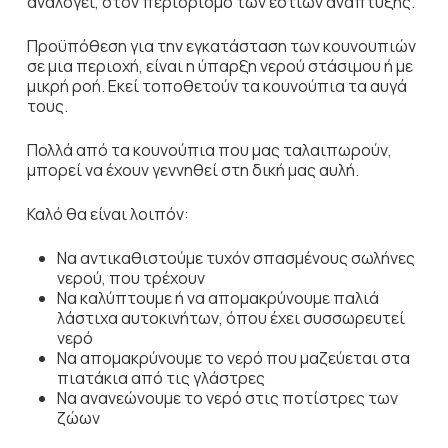
αναλογεί, στον περιορισμό των εστιών ανάπτυξης.
Προϋπόθεση για την εγκατάσταση των κουνουπιών
σε μια περιοχή, είναι η ύπαρξη νερού στάσιμου ή με
μικρή ροή. Εκεί τοποθετούν τα κουνούπια τα αυγά
τους.
Πολλά από τα κουνούπια που μας ταλαιπωρούν,
μπορεί να έχουν γεννηθεί στη δική μας αυλή.
Καλό θα είναι λοιπόν:
Να αντικαθιστούμε τυχόν σπασμένους σωλήνες
νερού, που τρέχουν
Να καλύπτουμε ή να απομακρύνουμε παλιά
λάστιχα αυτοκινήτων, όπου έχει συσσωρευτεί
νερό
Να απομακρύνουμε το νερό που μαζεύεται στα
πιατάκια από τις γλάστρες
Να ανανεώνουμε το νερό στις ποτίστρες των
ζώων