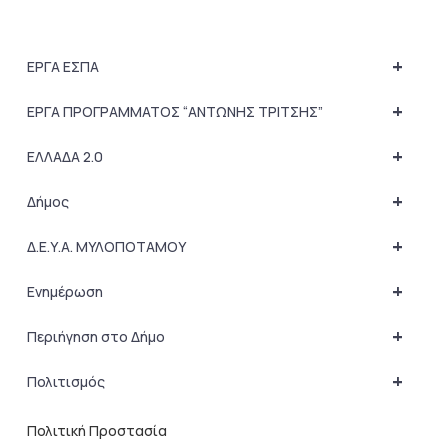
+
ΕΡΓΑ ΕΣΠΑ
+
ΕΡΓΑ ΠΡΟΓΡΑΜΜΑΤΟΣ “ΑΝΤΩΝΗΣ ΤΡΙΤΣΗΣ”
+
ΕΛΛΑΔΑ 2.0
+
Δήμος
+
Δ.Ε.Υ.Α. ΜΥΛΟΠΟΤΑΜΟΥ
+
Ενημέρωση
+
Περιήγηση στο Δήμο
+
Πολιτισμός
Πολιτική Προστασία