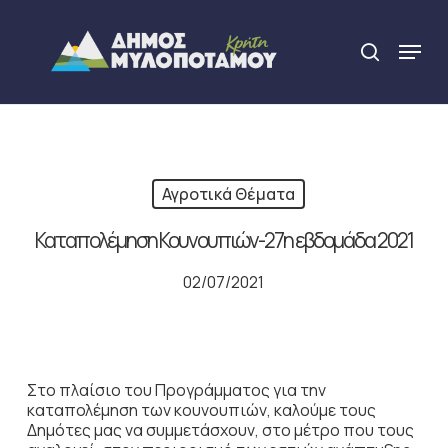
Skip
to
Menu
search
main
Close
content
Menu
Αγροτικά Θέματα
Καταπολέμηση Κουνουπιών-27η εβδομάδα 2021
02/07/2021
Στο πλαίσιο του Προγράμματος για την
καταπολέμηση των κουνουπιών, καλούμε τους
Δημότες μας να συμμετάσχουν, στο μέτρο που τους