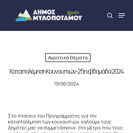
Skip
to
Menu
search
main
Close
content
Menu
Αγροτικά Θέματα
Καταπολέμηση Κουνουπιών-25η εβδομάδα 2024
19/06/2024
Στο πλαίσιο του Προγράμματος για την
καταπολέμηση των κουνουπιών, καλούμε τους
Δημότες μας να συμμετάσχουν, στο μέτρο που τους