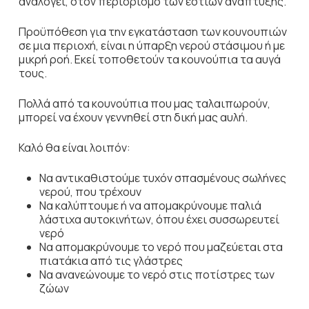
αναλογεί, στον περιορισμό των εστιών ανάπτυξης.
Προϋπόθεση για την εγκατάσταση των κουνουπιών
σε μια περιοχή, είναι η ύπαρξη νερού στάσιμου ή με
μικρή ροή. Εκεί τοποθετούν τα κουνούπια τα αυγά
τους.
Πολλά από τα κουνούπια που μας ταλαιπωρούν,
μπορεί να έχουν γεννηθεί στη δική μας αυλή.
Καλό θα είναι λοιπόν:
Να αντικαθιστούμε τυχόν σπασμένους σωλήνες
νερού, που τρέχουν
Να καλύπτουμε ή να απομακρύνουμε παλιά
λάστιχα αυτοκινήτων, όπου έχει συσσωρευτεί
νερό
Να απομακρύνουμε το νερό που μαζεύεται στα
πιατάκια από τις γλάστρες
Να ανανεώνουμε το νερό στις ποτίστρες των
ζώων