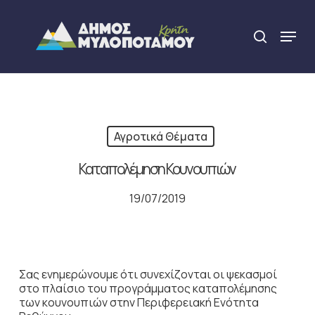
Skip
to
Menu
search
main
Close
content
Menu
Αγροτικά Θέματα
Καταπολέμηση Κουνουπιών
19/07/2019
Σας ενημερώνουμε ότι συνεχίζονται οι ψεκασμοί
στο πλαίσιο του προγράμματος καταπολέμησης
των κουνουπιών στην Περιφερειακή Ενότητα