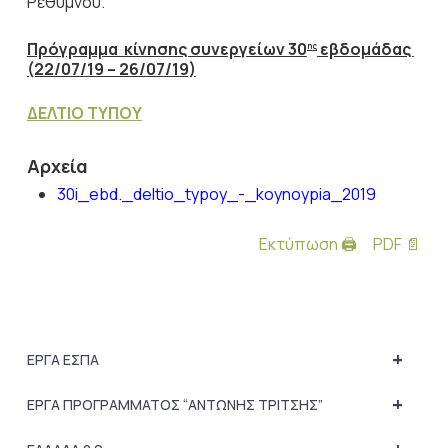
Ρεθύμνου.
Πρόγραμμα κίνησης συνεργείων 30
εβδομάδας
ης
(22/07/19 – 26/07/19)
ΔΕΛΤΙΟ ΤΥΠΟΥ
Αρχεία
30i_ebd._deltio_typoy_-_koynoypia_2019
Εκτύπωση 🖨
PDF 📄
+
ΕΡΓΑ ΕΣΠΑ
+
ΕΡΓΑ ΠΡΟΓΡΑΜΜΑΤΟΣ “ΑΝΤΩΝΗΣ ΤΡΙΤΣΗΣ”