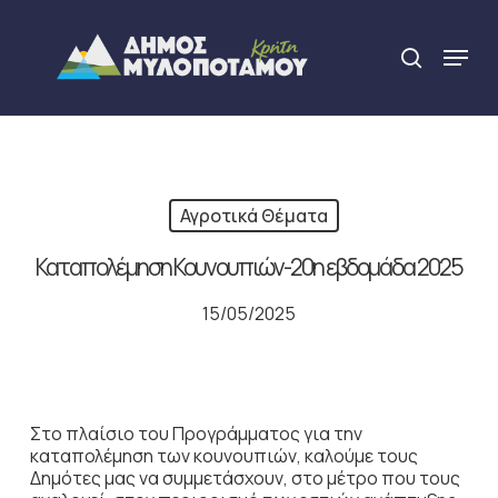
Skip
to
Menu
search
main
Close
content
Menu
Αγροτικά Θέματα
Καταπολέμηση Κουνουπιών-20η εβδομάδα 2025
15/05/2025
Στο πλαίσιο του Προγράμματος για την
καταπολέμηση των κουνουπιών, καλούμε τους
Δημότες μας να συμμετάσχουν, στο μέτρο που τους