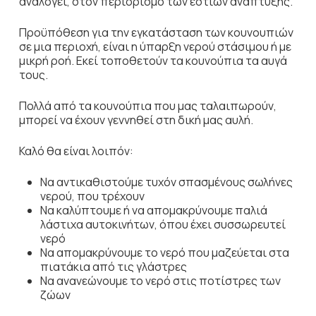
αναλογεί, στον περιορισμό των εστιών ανάπτυξης.
Προϋπόθεση για την εγκατάσταση των κουνουπιών
σε μια περιοχή, είναι η ύπαρξη νερού στάσιμου ή με
μικρή ροή. Εκεί τοποθετούν τα κουνούπια τα αυγά
τους.
Πολλά από τα κουνούπια που μας ταλαιπωρούν,
μπορεί να έχουν γεννηθεί στη δική μας αυλή.
Καλό θα είναι λοιπόν:
Να αντικαθιστούμε τυχόν σπασμένους σωλήνες
νερού, που τρέχουν
Να καλύπτουμε ή να απομακρύνουμε παλιά
λάστιχα αυτοκινήτων, όπου έχει συσσωρευτεί
νερό
Να απομακρύνουμε το νερό που μαζεύεται στα
πιατάκια από τις γλάστρες
Να ανανεώνουμε το νερό στις ποτίστρες των
ζώων