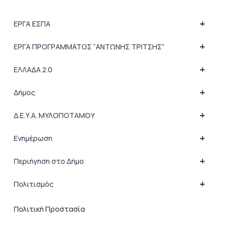
+
ΕΡΓΑ ΕΣΠΑ
+
ΕΡΓΑ ΠΡΟΓΡΑΜΜΑΤΟΣ “ΑΝΤΩΝΗΣ ΤΡΙΤΣΗΣ”
+
ΕΛΛΑΔΑ 2.0
+
Δήμος
+
Δ.Ε.Υ.Α. ΜΥΛΟΠΟΤΑΜΟΥ
+
Ενημέρωση
+
Περιήγηση στο Δήμο
+
Πολιτισμός
Πολιτική Προστασία