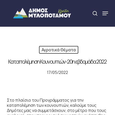
Skip
to
Menu
search
main
Close
content
Menu
Αγροτικά Θέματα
Καταπολέμηση Κουνουπιών-20η εβδομάδα 2022
17/05/2022
Στο πλαίσιο του Προγράμματος για την
καταπολέμηση των κουνουπιών, καλούμε τους
Δημότες μας να συμμετάσχουν, στο μέτρο που τους