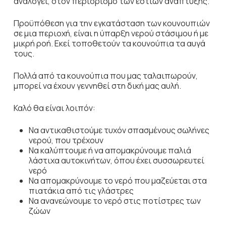
αναλογεί, στον περιορισμό των εστιών ανάπτυξης.
Προϋπόθεση για την εγκατάσταση των κουνουπιών
σε μια περιοχή, είναι η ύπαρξη νερού στάσιμου ή με
μικρή ροή. Εκεί τοποθετούν τα κουνούπια τα αυγά
τους.
Πολλά από τα κουνούπια που μας ταλαιπωρούν,
μπορεί να έχουν γεννηθεί στη δική μας αυλή.
Καλό θα είναι λοιπόν:
Να αντικαθιστούμε τυχόν σπασμένους σωλήνες
νερού, που τρέχουν
Να καλύπτουμε ή να απομακρύνουμε παλιά
λάστιχα αυτοκινήτων, όπου έχει συσσωρευτεί
νερό
Να απομακρύνουμε το νερό που μαζεύεται στα
πιατάκια από τις γλάστρες
Να ανανεώνουμε το νερό στις ποτίστρες των
ζώων