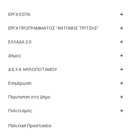
+
ΕΡΓΑ ΕΣΠΑ
+
ΕΡΓΑ ΠΡΟΓΡΑΜΜΑΤΟΣ “ΑΝΤΩΝΗΣ ΤΡΙΤΣΗΣ”
+
ΕΛΛΑΔΑ 2.0
+
Δήμος
+
Δ.Ε.Υ.Α. ΜΥΛΟΠΟΤΑΜΟΥ
+
Ενημέρωση
+
Περιήγηση στο Δήμο
+
Πολιτισμός
Πολιτική Προστασία