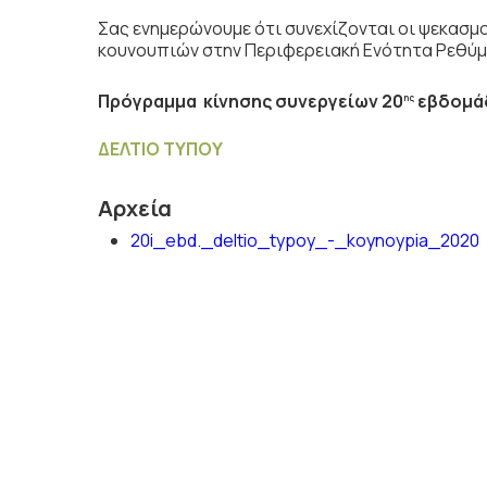
Σας ενημερώνουμε ότι συνεχίζονται οι ψεκασ
κουνουπιών στην Περιφερειακή Ενότητα Ρεθύμ
Πρόγραμμα κίνησης συνεργείων 20
εβδομάδ
ης
ΔΕΛΤΙΟ ΤΥΠΟΥ
Αρχεία
20i_ebd._deltio_typoy_-_koynoypia_2020