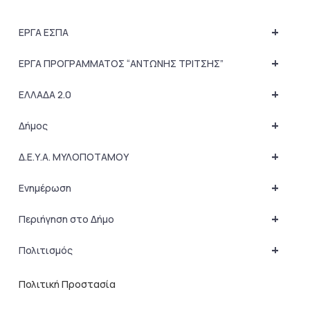
+
ΕΡΓΑ ΕΣΠΑ
+
ΕΡΓΑ ΠΡΟΓΡΑΜΜΑΤΟΣ “ΑΝΤΩΝΗΣ ΤΡΙΤΣΗΣ”
+
ΕΛΛΑΔΑ 2.0
+
Δήμος
+
Δ.Ε.Υ.Α. ΜΥΛΟΠΟΤΑΜΟΥ
+
Ενημέρωση
+
Περιήγηση στο Δήμο
+
Πολιτισμός
Πολιτική Προστασία