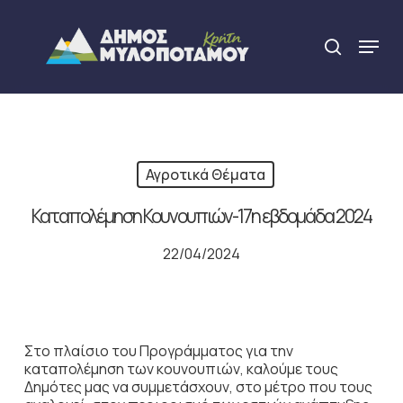
Skip
to
Menu
search
main
Close
content
Menu
Αγροτικά Θέματα
Καταπολέμηση Κουνουπιών-17η εβδομάδα 2024
22/04/2024
Στο πλαίσιο του Προγράμματος για την
καταπολέμηση των κουνουπιών, καλούμε τους
Δημότες μας να συμμετάσχουν, στο μέτρο που τους