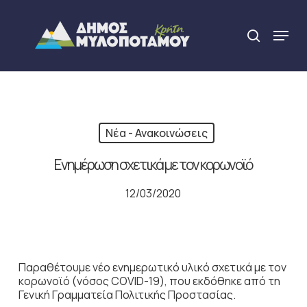
Skip
to
Menu
search
main
Close
content
Menu
Νέα - Ανακοινώσεις
Ενημέρωση σχετικά με τον κορωνοϊό
12/03/2020
Παραθέτουμε νέο ενημερωτικό υλικό σχετικά με τον
κορωνοϊό (νόσος COVID-19), που εκδόθηκε από τη
Γενική Γραμματεία Πολιτικής Προστασίας.