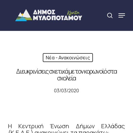
Skip
to
Menu
search
main
Close
content
Menu
Νέα - Ανακοινώσεις
Διευκρινίσεις σχετικά με τον κορωνοϊό στα
σχολεία
03/03/2020
Η Κεντρική Ένωση Δήμων Ελλάδας
(Κ.Ε.Δ.Ε.) ανακοινώνει τα παρακάτω: