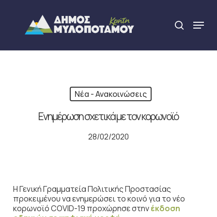
Skip
to
Menu
search
main
Close
content
Menu
Νέα - Ανακοινώσεις
Ενημέρωση σχετικά με τον κορωνοϊό
28/02/2020
Η Γενική Γραμματεία Πολιτικής Προστασίας
προκειμένου να ενημερώσει το κοινό για το νέο
κορωνοϊό COVID-19 προχώρησε στην
έκδοση