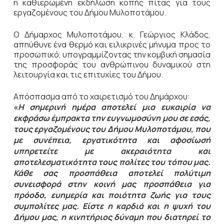
η καθιερωμένη εκδήλωση κοπής πίτας για τους
εργαζομένους του Δήμου Μυλοποτάμου.
Ο Δήμαρχος Μυλοποτάμου, κ. Γεώργιος Κλάδος,
απηύθυνε ένα θερμό και ειλικρινές μήνυμα προς το
προσωπικό, υπογραμμίζοντας την κομβική σημασία
της προσφοράς του ανθρώπινου δυναμικού στη
λειτουργία και τις επιτυχίες του Δήμου.
Απόσπασμα από το χαιρετισμό του Δημάρχου:
«
Η σημερινή ημέρα αποτελεί μια ευκαιρία να
εκφράσω έμπρακτα την ευγνωμοσύνη μου σε εσάς,
τους εργαζομένους του Δήμου Μυλοποτάμου, που
με συνέπεια, εργατικότητα και αφοσίωσή
υπηρετείτε με ακεραιότητα και
αποτελεσματικότητα τους πολίτες του τόπου μας.
Κάθε σας προσπάθεια αποτελεί πολύτιμη
συνεισφορά στην κοινή μας προσπάθεια για
πρόοδο, ευημερία και ποιότητα ζωής για τους
συμπολίτες μας. Είστε η καρδιά και η ψυχή του
Δήμου μας, η κινητήριος δύναμη που διατηρεί το