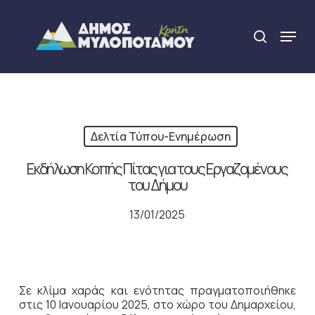
Skip
to
Menu
search
main
Close
content
Menu
Δελτία Τύπου-Ενημέρωση
Εκδήλωση Κοπής Πίτας για τους Εργαζομένους
του Δήμου
13/01/2025
Σε κλίμα χαράς και ενότητας πραγματοποιήθηκε
στις 10 Ιανουαρίου 2025, στο χώρο του Δημαρχείου,