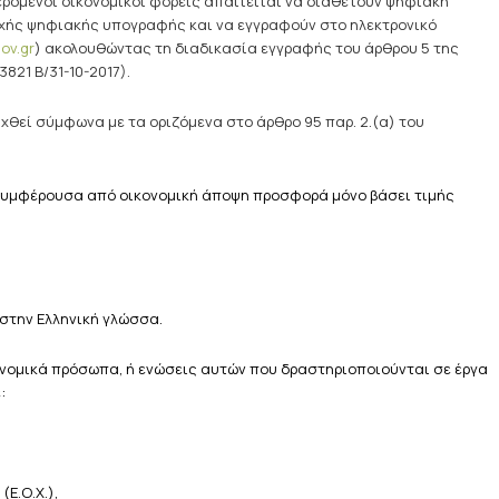
ρόμενοι οικονομικοί φορείς απαιτείται να διαθέτουν ψηφιακή
χής ψηφιακής υπογραφής και να εγγραφούν στο ηλεκτρονικό
ov.gr
) ακολουθώντας τη διαδικασία εγγραφής του άρθρου 5 της
821 Β/31-10-2017).
θεί σύμφωνα με τα οριζόμενα στο άρθρο 95 παρ. 2.(α) του
ν συμφέρουσα από οικονομική άποψη προσφορά μόνο βάσει τιμής
στην Ελληνική γλώσσα.
νομικά πρόσωπα, ή ενώσεις αυτών που δραστηριοποιούνται σε έργα
:
(Ε.Ο.Χ.),