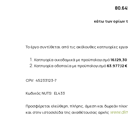
80.64
κάτω των ορίων τ
Το έργο συντίθεται από τις ακόλουθες κατηγορίες εργα
Κατηγορία οικοδομικά με προϋπολογισμό
16.129,30
Κατηγορία οδοποιία με προϋπολογισμό
63.977,12 €
CPV: 45233123-7
Κωδικός NUTS: EL433
Προσφέρεται ελεύθερη, πλήρης, άμεση και δωρεάν ηλε
www
.
di
και στην ιστοσελίδα της αναθέτουσας αρχής