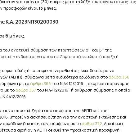
άχιστον για τριάντα (30) ημέρες μετά τη λήξη του χρόνου ισχύος της
των προσφορών είναι
13 μήνες
.
ης
Κ.Α. 2023ΝΠ30200030
.
6 μήνες
 σε
.
να του ανατεθεί σύμβαση των περιπτώσεων α΄ και β΄ της
ποστεί ή ενδέχεται να υποστεί ζημία από εκτελεστή πράξη ή
ευρωπαϊκής ή εσωτερικής νομοθεσίας, έχει δικαίωμα να
ών (ΑΕΠΠ), σύμφωνα με τα ειδικότερα οριζόμενα στο
άρθρο 360
 σύμφωνα με το
άρθρο 366
του Ν.4412/2016 , ακύρωση παράνομης
α με το
άρθρο 367
του Ν.4412/2016 ή ακύρωση σύμβασης η οποία
 Ν.4412/2016.
χεται να υποστεί ζημία από απόφαση της ΑΕΠΠ επί της
2016, μπορεί να ασκήσει αίτηση για την αναστολή εκτέλεσης και
ν αρμόδιων δικαστηρίων, σύμφωνα με το
άρθρο 372
. Δικαίωμα
θέτουσα αρχή αν η ΑΕΠΠ δεχθεί την προδικαστική προσφυγή.