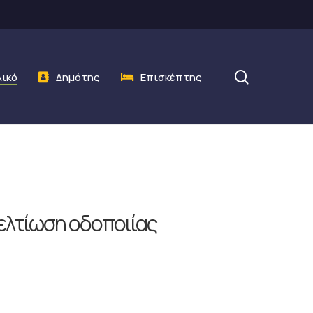
search
λικό
Δημότης
Επισκέπτης
ελτίωση οδοποιίας