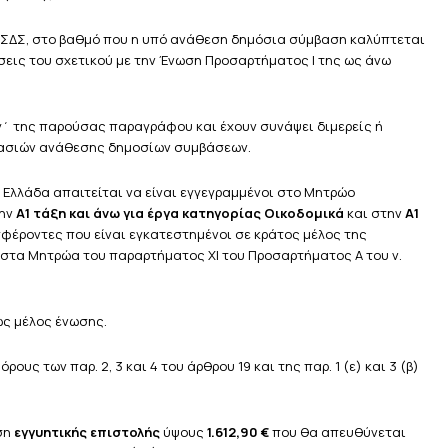
τη ΣΔΣ, στο βαθμό που η υπό ανάθεση δημόσια σύμβαση καλύπτεται
ιώσεις του σχετικού με την Ένωση Προσαρτήματος I της ως άνω
 γ΄ της παρούσας παραγράφου και έχουν συνάψει διμερείς ή
κασιών ανάθεσης δημοσίων συμβάσεων.
 Ελλάδα απαιτείται να είναι εγγεγραμμένοι στο Μητρώο
ην
Α1 τάξη και άνω για έργα κατηγορίας Οικοδομικά
και στην
Α1
φέροντες που είναι εγκατεστημένοι σε κράτος μέλος της
 στα Μητρώα του παραρτήματος ΧΙ του Προσαρτήματος Α του ν.
ως μέλος ένωσης.
υς των παρ. 2, 3 και 4 του άρθρου 19 και της παρ. 1 (ε) και 3 (β)
ση
εγγυητικής επιστολής
ύψους
1.612,90 €
που θα απευθύνεται