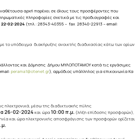
ναθέτουσα αρχή παρέχει σε όλους τους προσφέροντες που
ηρωματικές πληροφορίες σχετικά με τις προδιαγραφές και
ς
22-02-2024
(τηλ.: 28343-40355 – fax 28340-22913 – email:
με το υπόδειγμα διακήρυξης ανοικτής διαδικασίας κάτω των ορίων
ιβάλλοντος και Δόμησης Δήμου ΜΥΛΟΠΟΤΑΜΟΥ κατά τις εργάσιμες
email:
perama1@otenet.gr
), αρμόδιος υπάλληλος για επικοινωνία Κα
ς ηλεκτρονικά, μέσω της διαδικτυακής πύλης
ρα 26-02-2024
10:00 π.μ.
και ώρα
(λήξη επίδοσης προσφορών),
ηνία και ώρα ηλεκτρονικής αποσφράγισης των προσφορών ορίζεται
.μ.