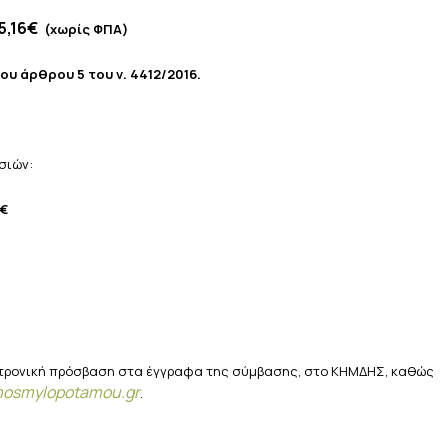
5,16€
(χωρίς ΦΠΑ)
ου άρθρου 5 του ν. 4412/2016.
σιών:
 €
κτρονική πρόσβαση στα έγγραφα της σύμβασης, στο ΚΗΜΔΗΣ, καθώς
mosmylopotamou
.
gr
.