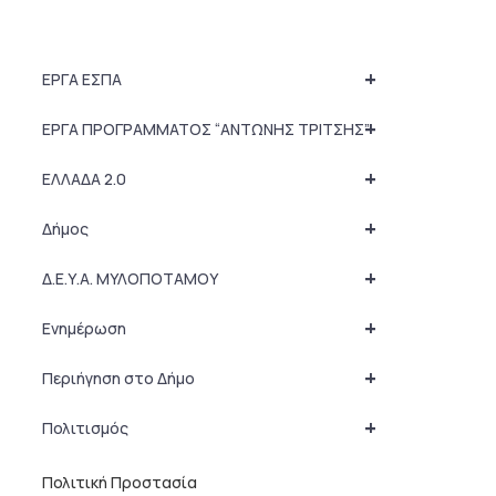
+
ΕΡΓΑ ΕΣΠΑ
+
ΕΡΓΑ ΠΡΟΓΡΑΜΜΑΤΟΣ “ΑΝΤΩΝΗΣ ΤΡΙΤΣΗΣ”
+
ΕΛΛΑΔΑ 2.0
+
Δήμος
+
Δ.Ε.Υ.Α. ΜΥΛΟΠΟΤΑΜΟΥ
+
Ενημέρωση
+
Περιήγηση στο Δήμο
+
Πολιτισμός
Πολιτική Προστασία