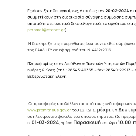
Εφόσον ζητηθεί εγκαίρως, ήτοι έως την
20-02-2024
η α
συμμετέχουν στη διαδικασία σύναψης σύμβασης συμπλ
οποιαδήποτε σχετικά δικαιολογητικά, το αργότερο στι
perama1@otenet.gr
).
Η διακήρυξη της προμήθειας έχει συνταχθεί σύμφωνα 
της ΕΑΑΔΗΣΥ σε εφαρμογή του Ν. 4412/2016.
Πληροφορίες στην Διεύθυνση Τεχνικών Υπηρεσιών Περ
ημέρες & ώρες (τηλ.: 28343-40355 – fax: 28340-22913 – 
Βεδεργιωτάκη Ελένη.
Οι προσφορές υποβάλλονται από τους ενδιαφερομένου
μέχρι τη Δευτέ
www.promitheus.gov.gr
του ΕΣΗΔΗΣ,
σε ηλεκτρονικό φάκελο του υποσυστήματος.
Ως ημερομ
01-03-2024
Παρασκευή
10:00 π
η
, ημέρα
και ώρα