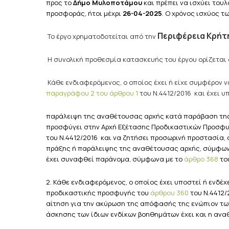
προς το
Δήμο
Μυλοποτάμου
και πρέπει να ισχύει τουλ
προσφοράς, ήτοι μέχρι
26-04-2025
. Ο χρόνος ισχύος 
Περιφέρεια Κρήτ
Το έργο χρηματοδοτείται από την
Η συνολική προθεσμία κατασκευής του έργου ορίζεται
Κάθε ενδιαφερόμενος, ο οποίος έχει ή είχε συμφέρον 
παραγράφου 2 του άρθρου 1
του Ν.4412/2016 και έχει υ
παράλειψη της αναθέτουσας αρχής κατά παράβαση της 
προσφύγει στην Αρχή Εξέτασης Προδικαστικών Προσφυγ
του Ν.4412/2016 και να ζητήσει προσωρινή προστασία,
πράξης ή παράλειψης της αναθέτουσας αρχής, σύμφων
έχει συναφθεί παράνομα, σύμφωνα με το
άρθρο 368
του
2. Κάθε ενδιαφερόμενος, ο οποίος έχει υποστεί ή ενδέ
προδικαστικής προσφυγής του
άρθρου 360
του Ν.4412/
αίτηση για την ακύρωση της απόφασής της ενώπιον τω
άσκησης των ίδιων ενδίκων βοηθημάτων έχει και η ανα