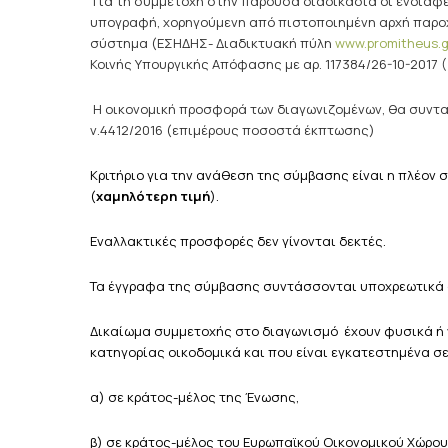
Για τη συμμετοχή στην παρούσα διαδικασία οι ενδιαφε
υπογραφή, χορηγούμενη από πιστοποιημένη αρχή παρο
σύστημα (ΕΣΗΔΗΣ- Διαδικτυακή πύλη
www.promitheus.g
Κοινής Υπουργικής Απόφασης με αρ. 117384/26-10-2017 (3
Η οικονομική προσφορά των διαγωνιζομένων, θα συνταχ
ν.4412/2016 (επιμέρους ποσοστά έκπτωσης)
Κριτήριο για την ανάθεση της σύμβασης είναι η πλέο
(
χαμηλότερη τιμή
).
Εναλλακτικές προσφορές δεν γίνονται δεκτές.
Τα έγγραφα της σύμβασης συντάσσονται υποχρεωτικά 
Δικαίωμα συμμετοχής στο διαγωνισμό έχουν φυσικά ή 
κατηγορίας οικοδομικά και που είναι εγκατεστημένα σε
α) σε κράτος-μέλος της Ένωσης,
β) σε κράτος-μέλος του Ευρωπαϊκού Οικονομικού Χώρου 