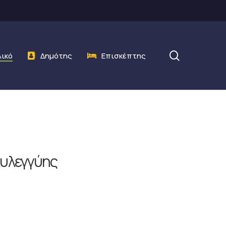
search
λικό
Δημότης
Επισκέπτης
λυλεγγύης