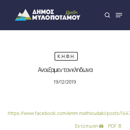
Skip
to
Menu
search
main
Close
content
Menu
Κ.Η.Φ.Η.
Ανοιξαμεν τον κληδωνα
19/12/2019
https://www.facebook.com/emm.mathioudaki/posts/14
Εκτύπωση 🖨
PDF 📄