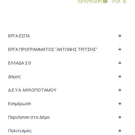
Εκτύπωση 🖨
PDF 📄
+
ΕΡΓΑ ΕΣΠΑ
+
ΕΡΓΑ ΠΡΟΓΡΑΜΜΑΤΟΣ “ΑΝΤΩΝΗΣ ΤΡΙΤΣΗΣ”
+
ΕΛΛΑΔΑ 2.0
+
Δήμος
+
Δ.Ε.Υ.Α. ΜΥΛΟΠΟΤΑΜΟΥ
+
Ενημέρωση
+
Περιήγηση στο Δήμο
+
Πολιτισμός