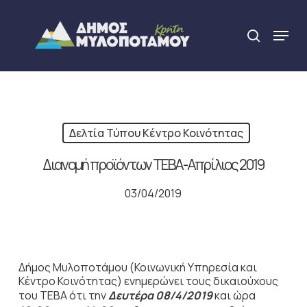
Skip
to
Menu
search
main
Close
content
Menu
Δελτία Τύπου Κέντρο Κοινότητας
Διανομή προϊόντων ΤΕΒΑ-Απρίλιος 2019
03/04/2019
Δήμος Μυλοποτάμου (Κοινωνική Υπηρεσία και
Κέντρο Κοινότητας) ενημερώνει τους δικαιούχους
του ΤΕΒΑ ότι την
Δευτέρα 08/4/2019
και ώρα