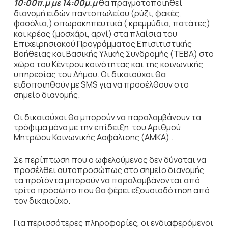
10:00π.μ με 14:00μ.μ
θα πραγματοποιηθεί
διανομή ειδών παντοπωλείου (ρύζι, φακές,
φασόλια,) οπωροκηπευτικά ( κρεμμύδια, πατάτες)
και κρέας (μοσχάρι, αρνί) στα πλαίσια του
Επιχειρησιακού Προγράμματος Επισιτιστικής
Βοήθειας και Βασικής Υλικής Συνδρομής (ΤΕΒΑ) στο
χώρο του Κέντρου κοινότητας και της κοινωνικής
υπηρεσίας του Δήμου. Οι δικαιούχοι θα
ειδοποιηθούν με SMS για να προσέλθουν στο
σημείο διανομής.
Οι δικαιούχοι θα μπορούν να παραλαμβάνουν τα
τρόφιμα μόνο με την επίδειξη του Αριθμού
Μητρώου Κοινωνικής Ασφάλισης (ΑΜΚΑ) .
Σε περίπτωση που ο ωφελούμενος δεν δύναται να
προσέλθει αυτοπροσώπως στο σημείο διανομής
τα προϊόντα μπορούν να παραλαμβάνονται από
τρίτο πρόσωπο που θα φέρει εξουσιοδότηση από
τον δικαιούχο.
Για περισσότερες πληροφορίες, οι ενδιαφερόμενοι