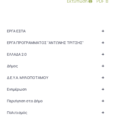
Εκτύπωση 🖨
PDF 📄
+
ΕΡΓΑ ΕΣΠΑ
+
ΕΡΓΑ ΠΡΟΓΡΑΜΜΑΤΟΣ “ΑΝΤΩΝΗΣ ΤΡΙΤΣΗΣ”
+
ΕΛΛΑΔΑ 2.0
+
Δήμος
+
Δ.Ε.Υ.Α. ΜΥΛΟΠΟΤΑΜΟΥ
+
Ενημέρωση
+
Περιήγηση στο Δήμο
+
Πολιτισμός