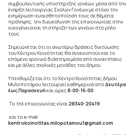
συμβουλευτικής υποστήριξης γονέων μέσα από την
έναρξη λειτουργίας Σχολών Γονέων με στόχο την
ενημέρωση-ευαισθητοποίηση τους σε θέματα
πρόληψης, την διευκόλυνση της επικοινωνίας στην
οικογένεια και τη στήριξη των γονέων στο ρόλο
τους.
Σημειώνεται ότι οι ανωτέρω δράσεις δικτύωσης
του Κέντρου Κοινότητας θα συνεχιστούν και το
επόμενο χρονικό διάστημα μέσα από συναντήσεις
και με άλλες σχολικές μονάδες του Δήμου.
Υπενθυμίζεται ότι το Κέντρο Κοινότητας Δήμου
Μυλοποτάμου λειτουργεί καθημερινά από
Δευτέρα
έως Παρασκευή
και ώρες
8:00-16:00
.
Το τηλ επικοινωνίας είναι
28340-20419
και το e-mail:
kentrokoinotitas
.
milopotamou
1@
gmail
.
com