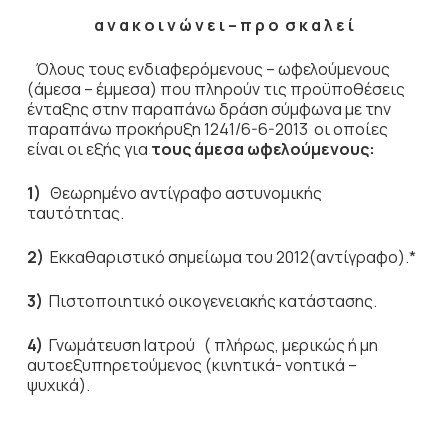
α ν α κ ο ι ν ώ ν ε ι – π ρ ο σ κ α λ ε ί
Όλους τους ενδιαφερόμενους – ωφελούμενους
(άμεσα – έμμεσα) που πληρούν τις προϋποθέσεις
ένταξης στην παραπάνω δράση σύμφωνα με την
παραπάνω προκήρυξη 1241/6-6-2013 οι οποίες
είναι οι εξής για
τους άμεσα ωφελούμενους:
1)
Θεωρημένο αντίγραφο αστυνομικής
ταυτότητας.
2)
Εκκαθαριστικό σημείωμα του 2012(αντίγραφο).*
3)
Πιστοποιητικό οικογενειακής κατάστασης.
4)
Γνωμάτευση Ιατρού ( πλήρως, μερικώς ή μη
αυτοεξυπηρετούμενος (κινητικά- νοητικά –
ψυχικά).