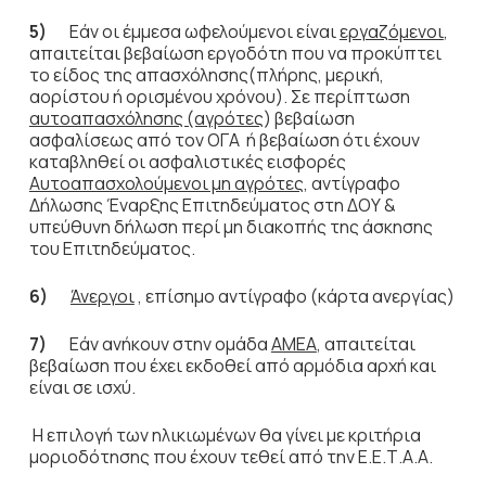
5)
Εάν οι έμμεσα ωφελούμενοι είναι
εργαζόμενοι
,
απαιτείται βεβαίωση εργοδότη που να προκύπτει
το είδος της απασχόλησης(πλήρης, μερική,
αορίστου ή ορισμένου χρόνου). Σε περίπτωση
αυτοαπασχόλησης (αγρότες
) βεβαίωση
ασφαλίσεως από τον ΟΓΑ ή βεβαίωση ότι έχουν
καταβληθεί οι ασφαλιστικές εισφορές
Αυτοαπασχολούμενοι μη αγρότες
, αντίγραφο
Δήλωσης Έναρξης Επιτηδεύματος στη ΔΟΥ &
υπεύθυνη δήλωση περί μη διακοπής της άσκησης
του Επιτηδεύματος.
6)
Άνεργοι
, επίσημο αντίγραφο (κάρτα ανεργίας)
7)
Εάν ανήκουν στην ομάδα
ΑΜΕΑ
, απαιτείται
βεβαίωση που έχει εκδοθεί από αρμόδια αρχή και
είναι σε ισχύ.
Η επιλογή των ηλικιωμένων θα γίνει με κριτήρια
μοριοδότησης που έχουν τεθεί από την Ε.Ε.Τ.Α.Α.