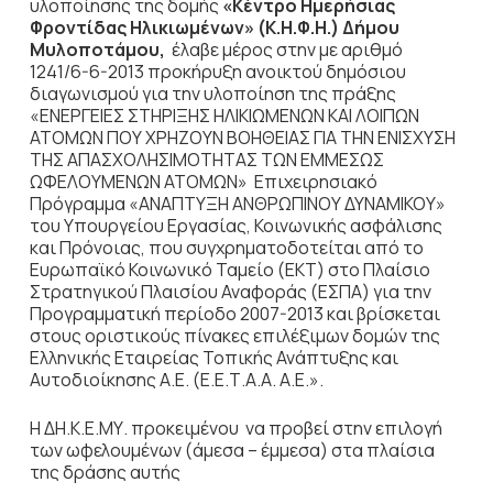
υλοποίησης της δομής
«Κέντρο Ημερήσιας
Φροντίδας Ηλικιωμένων» (Κ.Η.Φ.Η.) Δήμου
Μυλοποτάμου,
έλαβε μέρος στην με αριθμό
1241/6-6-2013 προκήρυξη ανοικτού δημόσιου
διαγωνισμού για την υλοποίηση της πράξης
«ΕΝΕΡΓΕΙΕΣ ΣΤΗΡΙΞΗΣ ΗΛΙΚΙΩΜΕΝΩΝ ΚΑΙ ΛΟΙΠΩΝ
ΑΤΟΜΩΝ ΠΟΥ ΧΡΗΖΟΥΝ ΒΟΗΘΕΙΑΣ ΓΙΑ ΤΗΝ ΕΝΙΣΧΥΣΗ
ΤΗΣ ΑΠΑΣΧΟΛΗΣΙΜΟΤΗΤΑΣ ΤΩΝ ΕΜΜΕΣΩΣ
ΩΦΕΛΟΥΜΕΝΩΝ ΑΤΟΜΩΝ» Επιχειρησιακό
Πρόγραμμα «ΑΝΑΠΤΥΞΗ ΑΝΘΡΩΠΙΝΟΥ ΔΥΝΑΜΙΚΟΥ»
του Υπουργείου Εργασίας, Κοινωνικής ασφάλισης
και Πρόνοιας, που συγχρηματοδοτείται από το
Ευρωπαϊκό Κοινωνικό Ταμείο (ΕΚΤ) στο Πλαίσιο
Στρατηγικού Πλαισίου Αναφοράς (ΕΣΠΑ) για την
Προγραμματική περίοδο 2007-2013 και βρίσκεται
στους οριστικούς πίνακες επιλέξιμων δομών της
Ελληνικής Εταιρείας Τοπικής Ανάπτυξης και
Αυτοδιοίκησης Α.Ε. (Ε.Ε.Τ.Α.Α. Α.Ε.».
Η ΔΗ.Κ.Ε.ΜΥ. προκειμένου να προβεί στην επιλογή
των ωφελουμένων (άμεσα – έμμεσα) στα πλαίσια
της δράσης αυτής