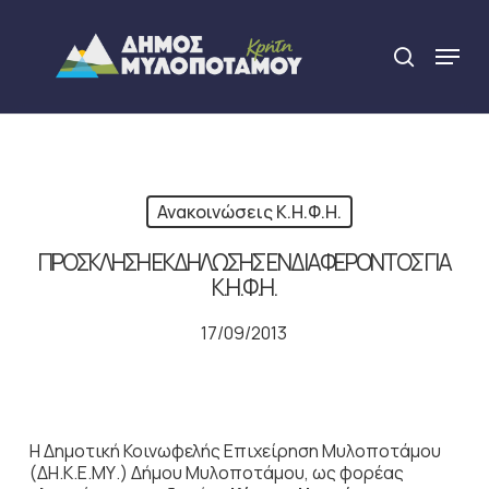
Skip
to
Menu
search
main
Close
content
Menu
Ανακοινώσεις Κ.Η.Φ.Η.
ΠΡΟΣΚΛΗΣΗ ΕΚΔΗΛΩΣΗΣ ΕΝΔΙΑΦΕΡΟΝΤΟΣ ΓΙΑ
Κ.Η.Φ.Η.
17/09/2013
Η Δημοτική Κοινωφελής Επιχείρηση Μυλοποτάμου
(ΔΗ.Κ.Ε.ΜΥ.) Δήμου Μυλοποτάμου, ως φορέας