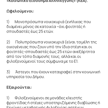
«Κοινωνικό Εισόδημα Αλληλεγγύης» (ΚΕΑ).
Ωφελούμενοι:
1) Μονοπρόσωπα νοικοκυριά (ενήλικας που
διαμένει μόνος σε κατοικία –όχι φοιτητές ή
σπουδαστές έως 25 ετών.
2) Πολυπρόσωπα νοικοκυριά (είναι τα μέλη της
οικογένειας που ζουν υπό την ίδια στέγη και οι
φοιτητές-σπουδαστές έως 25 ετών ανεξάρτητα
από τον τόπο διαμονής τους, αλλά και οι
φιλοξενούμενοί τους σύμφωνα με το Ε1.
3) Άστεγοι που έχουν καταγραφεί στην κοινωνική
υπηρεσία του Δήμου.
Εξαιρούνται:
1) Φιλοξενούμενοι σε μονάδες κλειστής
φροντίδας ή στέγες υποστηριζόμενης διαβίωσης ή
ξενώνες μεταβατικής φιλοξενίας αστέγων.