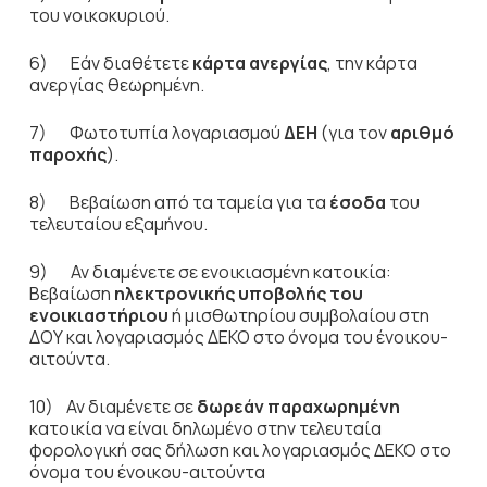
του νοικοκυριού.
6) Εάν διαθέτετε
κάρτα ανεργίας
, την κάρτα
ανεργίας θεωρημένη.
7) Φωτοτυπία λογαριασμού
ΔΕΗ
(για τον
αριθμό
παροχής
).
8) Βεβαίωση από τα ταμεία για τα
έσοδα
του
τελευταίου εξαμήνου.
9) Αν διαμένετε σε ενοικιασμένη κατοικία:
Βεβαίωση
ηλεκτρονικής υποβολής του
ενοικιαστήριου
ή μισθωτηρίου συμβολαίου στη
ΔΟΥ και λογαριασμός ΔΕΚΟ στο όνομα του ένοικου-
αιτούντα.
10) Αν διαμένετε σε
δωρεάν παραχωρημένη
κατοικία να είναι δηλωμένο στην τελευταία
φορολογική σας δήλωση και λογαριασμός ΔΕΚΟ στο
όνομα του ένοικου-αιτούντα