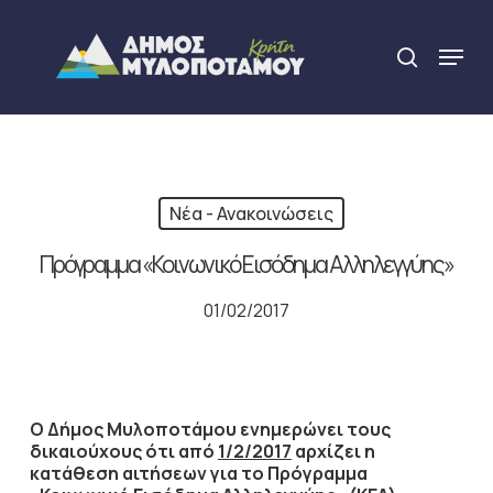
Skip
to
Menu
search
main
Close
content
Menu
Νέα - Ανακοινώσεις
Πρόγραμμα «Κοινωνικό Εισόδημα Αλληλεγγύης»
01/02/2017
Ο Δήμος Μυλοποτάμου ενημερώνει τους
δικαιούχους ότι από
1/2/2017
αρχίζει η
κατάθεση αιτήσεων για το Πρόγραμμα