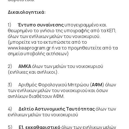
Δικαιολογητικά:
1)
Έντυπο συναίνεσης
υπογεγραμμένο και
θεωρημένο το γνήσιο της υπογραφής από τα ΚΕΠ,
όλων των ενήλικων μελών του νοικοκυριού.
(μπορείτε να το εκτυπώσετε από το
www.keaprogram.gr ή να το προμηθευτείτε από τα
σημεία υποβολής αιτήσεων)
2)
ΑΜΚΑ
όλων των μελών του νοικοκυριού
(ενήλικες και ανήλικοι).
3) Αριθμός Φορολογικού Μητρώου (
ΑΦΜ
) όλων
των ενήλικων μελών του νοικοκυριού και όσων
ανηλίκων διαθέτουν ΑΦΜ.
4)
Δελτίο Αστυνομικής Ταυτότητας
όλων των
ενήλικων μελών του νοικοκυριού
5)
Ε1, εκκαθαριστικό
όλων των ενήλικων μελών