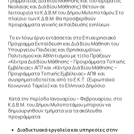
Γραμματείας Διά Βίου Μάθησης και του Ιδρύματος
Νεολαίας και Διά Βίου Μάθησης) θέτουν σε
λειτουργία το Κ.Δ.Β.Μ του Δήμου Μυλοποτάμου Στο
πλαίσιο των Κ.Δ.Β.Μ. θα προσφερθούν
προγράμματα γενικής εκπαίδευσης ενηλίκων.
Το εν λόγω έργο εντάσσεται στο Επιχειρησιακό
Πρόγραμμα Εκπαίδευση και Διά Βίου Μάθηση του
Υπουργείου Παιδείας και Θρησκευμάτων,
Πολιτισμού και Αθλητισμού με τίτλο Πράξεων
«Κέντρα Διά Βίου Μάθησης – Προγράμματα Τοπικής
Εμβέλειας» ΑΠ7 και «Κέντρα Διά Βίου Μάθησης –
Προγράμματα Τοπικής Εμβέλειας» ΑΠ8 και
συγχρηματοδοτείται από το Ε.Κ.Τ. (Ευρωπαϊκό
Κοινωνικό Ταμείο) και το Ελληνικό Δημόσιο.
Κατά την περίοδο Ιανουαρίου – Φεβρουαρίου, στο
Κ.Δ.Β.Μ. του Δήμου Μυλοποτάμου μπορούν να
δημιουργηθούν τμήματα για τα ακόλουθα
προγράμματα:
Διαδικτυακά εργαλεία και υπηρεσίες στην