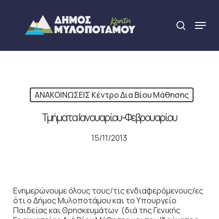
Skip
to
Menu
search
main
Close
content
Menu
ΑΝΑΚΟΙΝΩΣΕΙΣ Κέντρο Δια Βίου Μάθησης
Τμήματα Ιανουαρίου-Φεβρουαρίου
15/11/2013
Ενημερώνουμε όλους τους/τις ενδιαφερόμενους/ες
ότι ο Δήμος Μυλοποτάμου και το Υπουργείο
Παιδείας και Θρησκευμάτων (διά της Γενικής