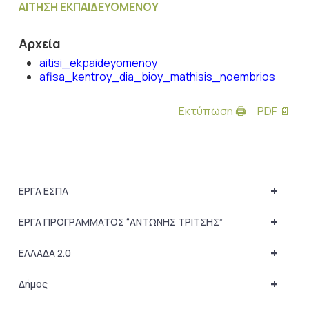
ΑΙΤΗΣΗ ΕΚΠΑΙΔΕΥΟΜΕΝΟΥ
Αρχεία
aitisi_ekpaideyomenoy
afisa_kentroy_dia_bioy_mathisis_noembrios
Εκτύπωση 🖨
PDF 📄
+
ΕΡΓΑ ΕΣΠΑ
+
ΕΡΓΑ ΠΡΟΓΡΑΜΜΑΤΟΣ “ΑΝΤΩΝΗΣ ΤΡΙΤΣΗΣ”
+
ΕΛΛΑΔΑ 2.0
+
Δήμος