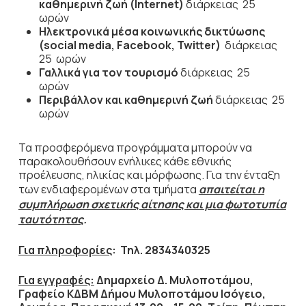
καθημερινή ζωή (
Internet
)
διάρκειας 25
ωρών
Ηλεκτρονικά μέσα κοινωνικής δικτύωσης
(social media,
Facebook
,
Twitter
)
διάρκειας
25 ωρών
Γαλλικά για τον τουρισμό
διάρκειας 25
ωρών
Περιβάλλον και καθημερινή ζωή
διάρκειας 25
ωρών
Τα προσφερόμενα προγράμματα μπορούν να
παρακολουθήσουν ενήλικες κάθε εθνικής
προέλευσης, ηλικίας και μόρφωσης. Για την ένταξη
των ενδιαφερομένων στα τμήματα
απαιτείται η
συμπλήρωση σχετικής αίτησης και μια φωτοτυπία
ταυτότητας
.
Για πληροφορίες
: Τηλ. 2834340325
Για εγγραφές:
Δημαρχείο Δ. Μυλοποτάμου,
Γραφείο ΚΔΒΜ Δήμου Μυλοποτάμου Ισόγειο,