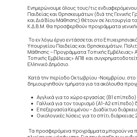
Ενημερώνουμε όλους τους/τις ενδιαφερόμενου
Παιδείας και Θρησκευμάτων (διά της Γενικής Γ
και Διά Βίου Μάθησης) θέτουν σε λειτουργία τ
Κ.Δ.Β.Μ. θα προσφερθούν προγράμματα γενικής
Το εν λόγω έργο εντάσσεται στο Επιχειρησιακ
Υπουργείου Παιδείας και Θρησκευμάτων, Πολιτ
Μάθησης – Προγράμματα Τοπικής Εμβέλειας» Α
Τοπικής Εμβέλειας» ΑΠ8 και συγχρηματοδοτείτα
Ελληνικό Δημόσιο.
Κατά την περίοδο Οκτωβρίου -Νοεμβρίου, στο
δημιουργηθούν τμήματα για τα ακόλουθα προ
Αγγλικά για το χώρο εργασίας (Β1 επίπεδο
Γαλλικά για τον τουρισμό (Α1-Α2 επίπεδο)
Επεξεργασία Κειμένου – Διαδίκτυο διάρκε
Οικολογικές λύσεις για το σπίτι διάρκειας
Τα προσφερόμενα προγράμματα μπορούν να πα