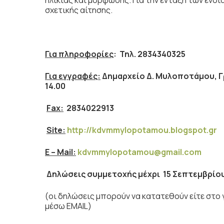
ηλικίας και μόρφωσης. Για την ένταξη των εν
σχετικής αίτησης.
Για πληροφορίες
: Τηλ. 2834340325
Για εγγραφές:
Δημαρχείο Δ. Μυλοποτάμου, Γ
14.00
Fax
:
2834022913
Site:
http://kdvmmylopotamou.blogspot.gr
E
–
Mail
:
kdvmmylopotamou@gmail.com
Δηλώσεις συμμετοχής μέχρι 15 Σεπτεμβρίο
(οι δηλώσεις μπορούν να κατατεθούν είτε στο 
μέσω EMAIL)