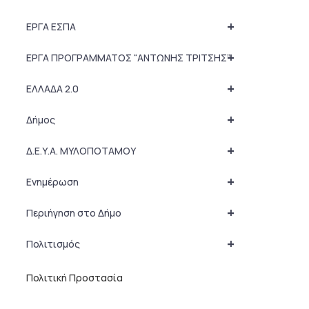
+
ΕΡΓΑ ΕΣΠΑ
+
ΕΡΓΑ ΠΡΟΓΡΑΜΜΑΤΟΣ “ΑΝΤΩΝΗΣ ΤΡΙΤΣΗΣ”
+
ΕΛΛΑΔΑ 2.0
+
Δήμος
+
Δ.Ε.Υ.Α. ΜΥΛΟΠΟΤΑΜΟΥ
+
Ενημέρωση
+
Περιήγηση στο Δήμο
+
Πολιτισμός
Πολιτική Προστασία