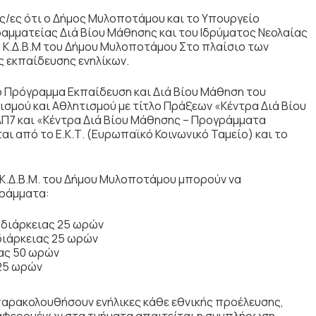
ς/ες ότι ο Δήμος Μυλοποτάμου και το Υπουργείο
ραμματείας Διά Βίου Μάθησης και του Ιδρύματος Νεολαίας
ο Κ.Δ.Β.Μ του Δήμου Μυλοποτάμου Στο πλαίσιο των
 εκπαίδευσης ενηλίκων.
ό Πρόγραμμα Εκπαίδευση και Διά Βίου Μάθηση του
ισμού και Αθλητισμού με τίτλο Πράξεων «Κέντρα Διά Βίου
Π7 και «Κέντρα Διά Βίου Μάθησης – Προγράμματα
ι από το Ε.Κ.Τ. (Ευρωπαϊκό Κοινωνικό Ταμείο) και το
 Κ.Δ.Β.Μ. του Δήμου Μυλοποτάμου μπορούν να
γράμματα:
) διάρκειας 25 ωρών
 διάρκειας 25 ωρών
ιας 50 ωρών
 25 ωρών
ρακολουθήσουν ενήλικες κάθε εθνικής προέλευσης,