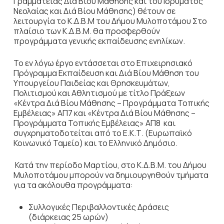
Γραμματείας Διά Βίου Μάθησης και του Ιδρύματος
Νεολαίας και Διά Βίου Μάθησης) θέτουν σε
λειτουργία το Κ.Δ.Β.Μ του Δήμου Μυλοποτάμου Στο
πλαίσιο των Κ.Δ.Β.Μ. θα προσφερθούν
προγράμματα γενικής εκπαίδευσης ενηλίκων.
Το εν λόγω έργο εντάσσεται στο Επιχειρησιακό
Πρόγραμμα Εκπαίδευση και Διά Βίου Μάθηση του
Υπουργείου Παιδείας και Θρησκευμάτων,
Πολιτισμού και Αθλητισμού με τίτλο Πράξεων
«Κέντρα Διά Βίου Μάθησης – Προγράμματα Τοπικής
Εμβέλειας» ΑΠ7 και «Κέντρα Διά Βίου Μάθησης –
Προγράμματα Τοπικής Εμβέλειας» ΑΠ8 και
συγχρηματοδοτείται από το Ε.Κ.Τ. (Ευρωπαϊκό
Κοινωνικό Ταμείο) και το Ελληνικό Δημόσιο.
Κατά την περίοδο Μαρτίου, στο Κ.Δ.Β.Μ. του Δήμου
Μυλοποτάμου μπορούν να δημιουργηθούν τμήματα
για τα ακόλουθα προγράμματα:
Συλλογικές Περιβαλλοντικές Δράσεις
(διάρκειας 25 ωρών)