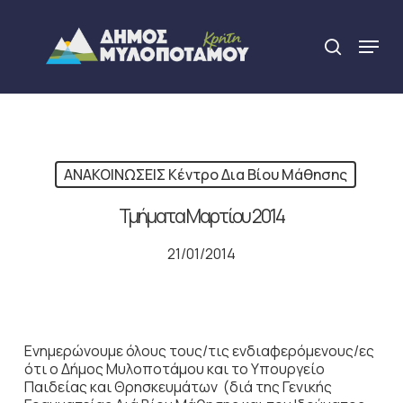
Skip
to
Menu
search
main
Close
content
Menu
ΑΝΑΚΟΙΝΩΣΕΙΣ Κέντρο Δια Βίου Μάθησης
Τμήματα Μαρτίου 2014
21/01/2014
Ενημερώνουμε όλους τους/τις ενδιαφερόμενους/ες
ότι ο Δήμος Μυλοποτάμου και το Υπουργείο
Παιδείας και Θρησκευμάτων (διά της Γενικής