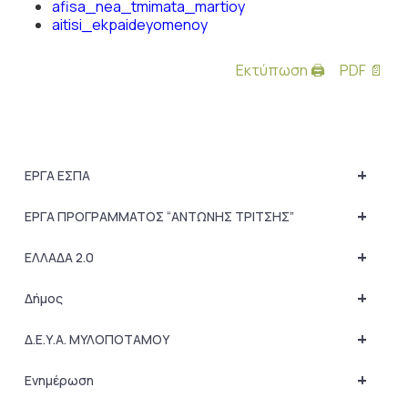
afisa_nea_tmimata_martioy
aitisi_ekpaideyomenoy
Εκτύπωση 🖨
PDF 📄
+
ΕΡΓΑ ΕΣΠΑ
+
ΕΡΓΑ ΠΡΟΓΡΑΜΜΑΤΟΣ “ΑΝΤΩΝΗΣ ΤΡΙΤΣΗΣ”
+
ΕΛΛΑΔΑ 2.0
+
Δήμος
+
Δ.Ε.Υ.Α. ΜΥΛΟΠΟΤΑΜΟΥ
+
Ενημέρωση