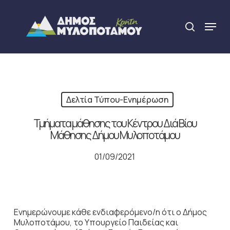
Skip
to
Menu
search
main
Close
content
Menu
Δελτία Τύπου-Ενημέρωση
Τμήματα μάθησης του Κέντρου Διά Βίου
Μάθησης Δήμου Μυλοποτάμου
01/09/2021
Ενημερώνουμε κάθε ενδιαφερόμενο/η ότι ο Δήμος
Μυλοποτάμου, το Υπουργείο Παιδείας και