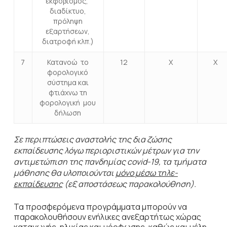
εκφοβισμός,
διαδίκτυο,
πρόληψη
εξαρτήσεων,
διατροφή κλπ.)
7
Κατανοώ το
12
Χ
Χ
φορολογικό
σύστημα και
φτιάχνω τη
φορολογική μου
δήλωση
Σε περιπτώσεις αναστολής της δια ζώσης
εκπαίδευσης λόγω περιοριστικών μέτρων για την
αντιμετώπιση της πανδημίας
covid
-19, τα τμήματα
μάθησης θα υλοποιούνται
μόνο μέσω τηλε-
εκπαίδευσης
(εξ αποστάσεως παρακολούθηση).
Τα προσφερόμενα προγράμματα μπορούν να
παρακολουθήσουν ενήλικες ανεξαρτήτως χώρας