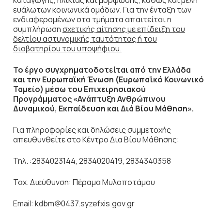
καταγωγής, ηλικίας και μόρφωσης, καθώς και μέλη
ευάλωτων κοινωνικά ομάδων. Για την ένταξη των
ενδιαφερομένων στα τμήματα απαιτείται η
συμπλήρωση
σχετικής αίτησης με επίδειξη του
δελτίου αστυνομικής ταυτότητας ή του
διαβατηρίου του υποψήφιου.
Το έργο συγχρηματοδοτείται από την Ελλάδα
και την Ευρωπαϊκή Ένωση (Ευρωπαϊκό Κοινωνικό
Ταμείο) μέσω του Επιχειρησιακού
Προγράμματος «Ανάπτυξη Ανθρώπινου
Δυναμικού, Εκπαίδευση και Διά Βίου Μάθηση».
Για πληροφορίες και δηλώσεις συμμετοχής
απευθυνθείτε στο Κέντρο Δια Βίου Μάθησης:
Τηλ. :2834023144, 2834020419, 2834340358
Ταχ. Διεύθυνση: Πέραμα Μυλοποτάμου
Email: kdbm@0437.syzefxis.gov.gr