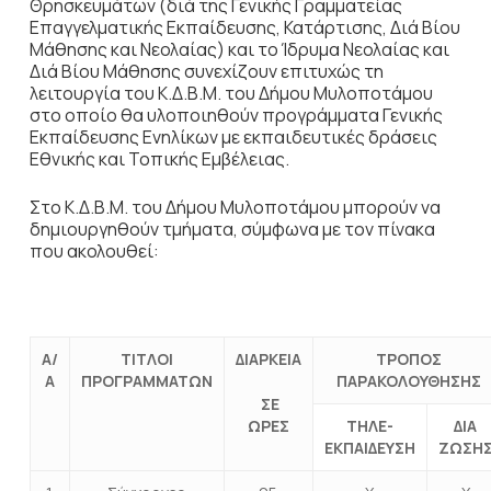
Θρησκευμάτων (διά της Γενικής Γραμματείας
Επαγγελματικής Εκπαίδευσης, Κατάρτισης, Διά Βίου
Μάθησης και Νεολαίας) και το Ίδρυμα Νεολαίας και
Διά Βίου Μάθησης συνεχίζουν επιτυχώς τη
λειτουργία του Κ.Δ.Β.Μ. του Δήμου Μυλοποτάμου
στο οποίο θα υλοποιηθούν προγράμματα Γενικής
Εκπαίδευσης Ενηλίκων με εκπαιδευτικές δράσεις
Εθνικής και Τοπικής Εμβέλειας.
Στο Κ.Δ.Β.Μ. του Δήμου Μυλοποτάμου μπορούν να
δημιουργηθούν τμήματα, σύμφωνα με τον πίνακα
που ακολουθεί:
Α/
ΤΙΤΛΟΙ
ΔΙΑΡΚΕΙΑ
ΤΡΟΠΟΣ
Α
ΠΡΟΓΡΑΜΜΑΤΩΝ
ΠΑΡΑΚΟΛΟΥΘΗΣΗΣ
ΣΕ
ΩΡΕΣ
ΤΗΛΕ-
ΔΙΑ
ΕΚΠΑΙΔΕΥΣΗ
ΖΩΣΗ