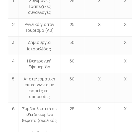
1
Σύγχρονες
25
Χ
Χ
Τραπεζικές
συναλλαγές
2
Αγγλικά για τον
25
Χ
Χ
Τουρισμό (Α2)
3
Δημιουργία
50
Χ
Ιστοσελίδας
4
Ηλεκτρονική
50
Χ
Εφημερίδα
5
Αποτελεσματική
50
Χ
Χ
επικοινωνία με
φορείς και
υπηρεσίες
6
Συμβουλευτική σε
25
Χ
Χ
εξειδικευμένα
θέματα (σχολικός