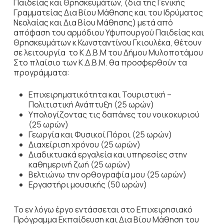
Παιδείας και Θρησκευμάτων, (δια της Γενικής
Γραμματείας Δια Βίου Μάθησης και του Ιδρύματος
Νεολαίας και Δια Βίου Μάθησης) μετά από
απόφαση του αρμόδιου Υφυπουργού Παιδείας και
Θρησκευμάτων κ Κωνσταντίνου Γκιουλέκα, θέτουν
σε λειτουργία το Κ.Δ.Β.Μ του Δήμου Μυλοποτάμου
Στο πλαίσιο των Κ.Δ.Β.Μ. θα προσφερθούν τα
προγράμματα:
Επιχειρηματικότητα και Τουριστική –
Πολιτιστική Ανάπτυξη (25 ωρών)
Υπολογίζοντας τις δαπάνες του νοικοκυριού
(25 ωρών)
Γεωργία και Φυσικοί Πόροι (25 ωρών)
Διαχείριση χρόνου (25 ωρών)
Διαδικτυακά εργαλεία και υπηρεσίες στην
καθημερινή ζωή (25 ωρών)
Βελτιώνω την ορθογραφία μου (25 ωρών)
Εργαστήρι μουσικής (50 ωρών)
Το εν λόγω έργο εντάσσεται στο Επιχειρησιακό
Πρόγραμμα Εκπαίδευση και Δια Βίου Μάθηση του