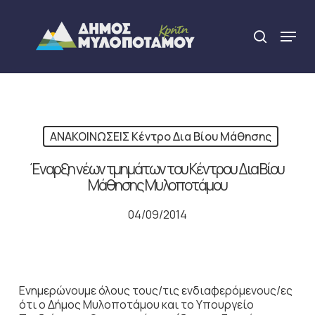
Skip
to
Menu
search
main
Close
content
Menu
ΑΝΑΚΟΙΝΩΣΕΙΣ Κέντρο Δια Βίου Μάθησης
Έναρξη νέων τμημάτων του Κέντρου Δια Βίου
Μάθησης Μυλοποτάμου
04/09/2014
Ενημερώνουμε όλους τους/τις ενδιαφερόμενους/ες
ότι ο Δήμος Μυλοποτάμου και το Υπουργείο