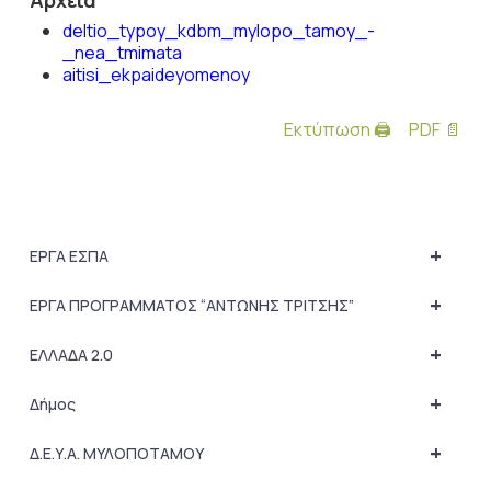
Αρχεία
deltio_typoy_kdbm_mylopo_tamoy_-
_nea_tmimata
aitisi_ekpaideyomenoy
Εκτύπωση 🖨
PDF 📄
+
ΕΡΓΑ ΕΣΠΑ
+
ΕΡΓΑ ΠΡΟΓΡΑΜΜΑΤΟΣ “ΑΝΤΩΝΗΣ ΤΡΙΤΣΗΣ”
+
ΕΛΛΑΔΑ 2.0
+
Δήμος
+
Δ.Ε.Υ.Α. ΜΥΛΟΠΟΤΑΜΟΥ