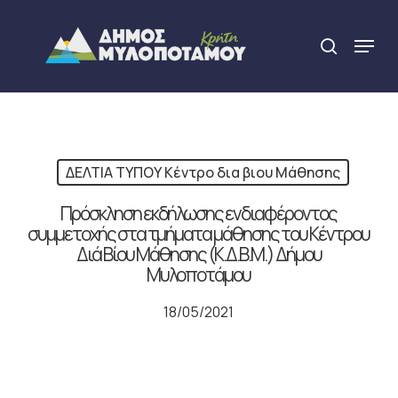
Skip
to
Menu
search
main
Close
content
Menu
ΔΕΛΤΙΑ ΤΥΠΟΥ Κέντρο δια βιου Μάθησης
Πρόσκληση εκδήλωσης ενδιαφέροντος
συμμετοχής στα τμήματα μάθησης του Κέντρου
Διά Βίου Μάθησης (Κ.Δ.Β.Μ.) Δήμου
Μυλοποτάμου
18/05/2021