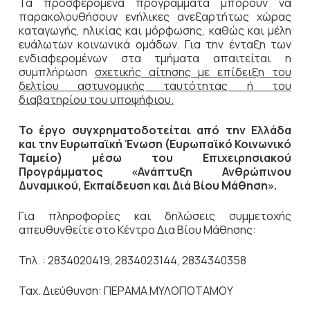
Τα προσφερόμενα προγράμματα μπορούν να
παρακολουθήσουν ενήλικες ανεξαρτήτως χώρας
καταγωγής, ηλικίας και μόρφωσης, καθώς και μέλη
ευάλωτων κοινωνικά ομάδων. Για την ένταξη των
ενδιαφερομένων στα τμήματα απαιτείται η
συμπλήρωση
σχετικής αίτησης με επίδειξη του
δελτίου αστυνομικής ταυτότητας ή του
διαβατηρίου του υποψήφιου.
Το έργο συγχρηματοδοτείται από την Ελλάδα
και την Ευρωπαϊκή Ένωση (Ευρωπαϊκό Κοινωνικό
Ταμείο) μέσω του Επιχειρησιακού
Προγράμματος «Ανάπτυξη Ανθρώπινου
Δυναμικού, Εκπαίδευση και Διά Βίου Μάθηση».
Για πληροφορίες και δηλώσεις συμμετοχής
απευθυνθείτε στο Κέντρο Δια Βίου Μάθησης:
Τηλ. : 2834020419, 2834023144, 2834340358
Ταχ. Διεύθυνση: ΠΕΡΑΜΑ ΜΥΛΟΠΟΤΑΜΟΥ