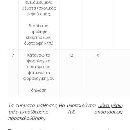
εξειδικευμένα
θέματα (σχολικός
εκφοβισμός,
διαδίκτυο,
πρόληψη
εξαρτήσεων,
διατροφή κλπ.)
7
Κατανοώ το
12
Χ
φορολογικό
σύστημα και
φτιάχνω τη
φορολογική μου
δήλωση
Τα τμήματα μάθησης θα υλοποιούνται
μόνο μέσω
τηλε-εκπαίδευσης
(εξ αποστάσεως
παρακολούθηση).