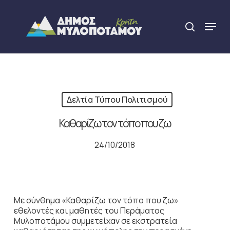
Skip
to
Menu
search
main
Close
content
Menu
Δελτία Τύπου Πολιτισμού
Καθαρίζω τον τόπο που ζω
24/10/2018
Με σύνθημα «Καθαρίζω τον τόπο που ζω»
εθελοντές και μαθητές του Περάματος
Μυλοποτάμου συμμετείχαν σε εκστρατεία