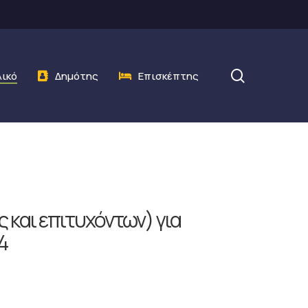
search
λικό
Δημότης
Επισκέπτης
 και επιτυχόντων) για
4