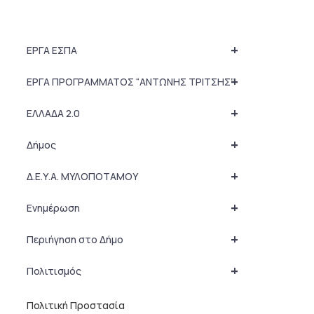
+
ΕΡΓΑ ΕΣΠΑ
+
ΕΡΓΑ ΠΡΟΓΡΑΜΜΑΤΟΣ “ΑΝΤΩΝΗΣ ΤΡΙΤΣΗΣ”
+
ΕΛΛΑΔΑ 2.0
+
Δήμος
+
Δ.Ε.Υ.Α. ΜΥΛΟΠΟΤΑΜΟΥ
+
Ενημέρωση
+
Περιήγηση στο Δήμο
+
Πολιτισμός
Πολιτική Προστασία