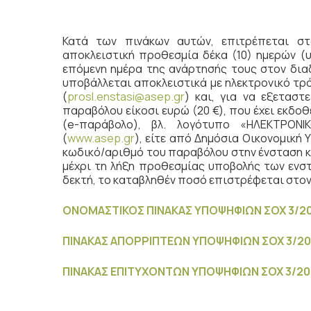
Κατά των πινάκων αυτών, επιτρέπεται σ
αποκλειστική προθεσμία δέκα (10) ημερών (υ
επόμενη ημέρα της ανάρτησής τους στον δια
υποβάλλεται αποκλειστικά με ηλεκτρονικό τρ
(
prosl.enstasi@asep.gr
) και, για να εξεταστ
παραβόλου είκοσι ευρώ (20 €), που έχει εκδο
(e-παράβολο), βλ. λογότυπο «ΗΛΕΚΤΡΟ
(
www.asep.gr
), είτε από Δημόσια Οικονομική 
κωδικό/αριθμό του παραβόλου στην ένσταση κα
μέχρι τη λήξη προθεσμίας υποβολής των ενσ
δεκτή, το καταβληθέν ποσό επιστρέφεται στον
ΟΝΟΜΑΣΤΙΚΟΣ ΠΙΝΑΚΑΣ ΥΠΟΨΗΦΙΩΝ ΣΟΧ 3/20
ΠΙΝΑΚΑΣ ΑΠΟΡΡΙΠΤΕΩΝ ΥΠΟΨΗΦΙΩΝ ΣΟΧ 3/20
ΠΙΝΑΚΑΣ ΕΠΙΤΥΧΟΝΤΩΝ ΥΠΟΨΗΦΙΩΝ ΣΟΧ 3/202