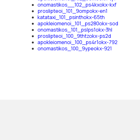
onomastikos__102_ps4kxokx-kxf
proslipteoi_101_9ompokx-en1
katataxi_101_psinthokx-65th
apokleiomenoi_101_ps280okx-sod
onomastikos_101_pslps1okx-3hl
proslipteoi_100_9thtzokx-ps2d
apokleiomenoi_100_ps4r1okx-792
onomastikos_100_9ypeokx-921