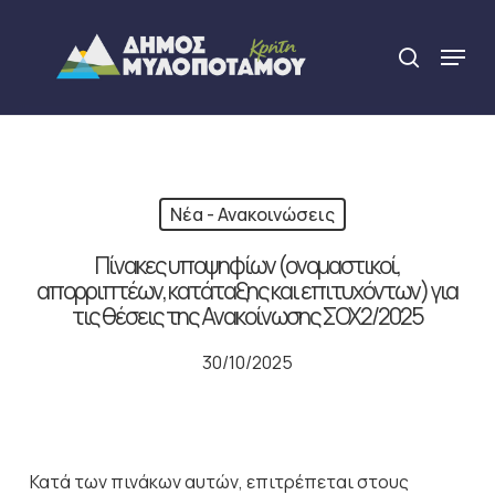
Skip
to
Menu
search
main
Close
content
Menu
Νέα - Ανακοινώσεις
Πίνακες υποψηφίων (ονομαστικοί,
απορριπτέων, κατάταξης και επιτυχόντων) για
τις θέσεις της Ανακοίνωσης ΣΟΧ2/2025
30/10/2025
Κατά των πινάκων αυτών, επιτρέπεται στους