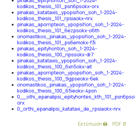
pinakas_epityhonton_soh_1-2024-
kodikos_thesis_101_psn6psokx-orx
pinakas_katataxis_ypopsifion_soh_1-2024-
kodikos_thesis_101_rpsiaokx-nrx
pinakas_aporripteon_ypopsifion_soh_1-2024-
kodikos_thesis_101_6ezpsokx-o6th
onomastikos_pinakas_ypopsifion_soh_1-2024-
kodikos_thesis_101_ps6emokx-f3i
pinakas_epityhonton_soh_1-2024-
kodikos_thesis_100_ripssokx-dr7
pinakas_katataxis_ypopsifion_soh_1-2024-
kodikos_thesis_100_6xn5okx-ait
pinakas_aporripteon_ypopsifion_soh_1-2024-
kodikos_thesis_100_9gpseokx-6ek
onomastikos_pinakas_ypopsifion_soh_1-2024-
kodikos_thesis_100_65ieokx-4psn
0__othi_epanalipsi_epityhontes_kth_101_psn6pso
orx
0_orthi_epanalipsi_katataxi_de_rpsiaokx-nrx
Εκτύπωση 🖨
PDF 📄