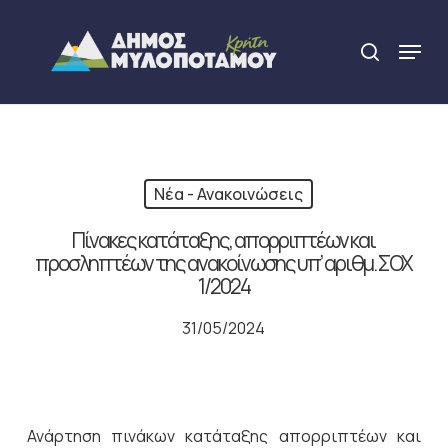
Skip
to
Menu
search
main
Close
content
Menu
Νέα - Ανακοινώσεις
Πίνακες κατάταξης, απορριπτέων και
προσληπτέων της ανακοίνωσης υπ’ αριθμ. ΣΟΧ
1/2024
31/05/2024
Ανάρτηση πινάκων κατάταξης απορριπτέων και