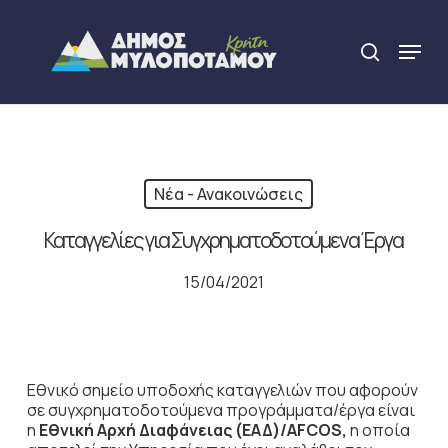
Skip
to
Menu
search
main
Close
content
Menu
Νέα - Ανακοινώσεις
Καταγγελίες για Συγχρηματοδοτούμενα Έργα
15/04/2021
Εθνικό σημείο υποδοχής καταγγελιών που αφορούν
σε συγχρηματοδοτούμενα προγράμματα/έργα είναι
η
Εθνική Αρχή Διαφάνειας (ΕΑΔ)/AFCOS,
η οποία