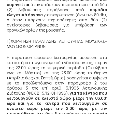
χορηγείται
όταν υπάρχουν περισσότερες από δύο
(2) βεβαιώσεις παράβασης
από αρμόδια
ελεγκτικά όργανα
για ηχορύπανση (άνω των 80 db),
ή όταν υπάρχουν περισσότερες από δύο (2)
αντίστοιχες βεβαιώσεις για υπέρβαση των
χρονικών ορίων της μουσικής.
Γ)ΧΟΡΗΓΗΣΗ ΠΑΡΑΤΑΣΗΣ ΛΕΙΤΟΥΡΓΙΑΣ ΜΟΥΣΙΚΗΣ–
ΜΟΥΣΙΚΩΝ ΟΡΓΑΝΩΝ
Η παράταση ωραρίου λειτουργίας μουσικής στα
καταστήματα υγειονομικού ενδιαφέροντος, πέραν
της 22.00’ ώρας τη χειμερινή περίοδο (Οκτώβριο
έως και Μάρτιο) και της 23.00’ ώρας τη θερινή
(Απρίλιο έως και Σεπτέμβριο), χορηγείται σύμφωνα
με τα προβλεπόμενα στην παράγραφο 2 του
άρθρου 3 της υπ’ αριθ. 3/1995 Αστυνομικής
Διάταξης (ΦΕΚ Β’15/12-01-1996),
για τα κέντρα που
λειτουργούν σε κλειστό χώρο μέχρι την 03.00’
ώρα και για τα κέντρα που λειτουργούν σε
ανοιχτό χώρο μέχρι την 2.00’ ώρα, με την
προϋπόθεση ότι δεν διαταράσσεται η ησυχία