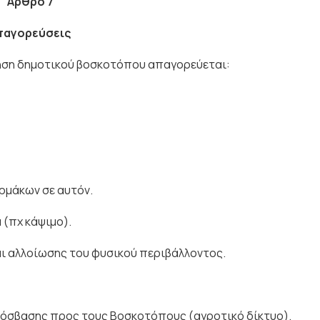
Ά
ρθρο 7
π
α
γ
ορεύσεις
ήση δηµοτικού βοσκοτόπου απαγορεύεται:
αρµάκων σε αυτόν.
 (πχ κάψιµο).
αι αλλοίωσης του φυσικού περιβάλλοντος.
όσβασης προς τους Βοσκοτόπους (αγροτικό δίκτυο).