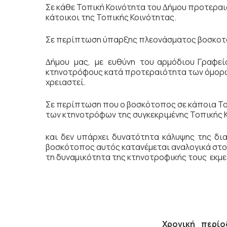
Σε κάθε Τοπική Κοινότητα του ∆ήµου προτεραι
κάτοικοι της Τοπικής Κοινότητας.
Σε περίπτωση ύπαρξης πλεονάσµατος βοσκοτό
∆ήµου µας, µε ευθύνη του αρμόδιου Γραφεί
κτηνοτρόφους κατά προτεραιότητα των όµορων
χρειαστεί.
Σε περίπτωση που ο βοσκότοπος σε κάποια Τοπ
των κτηνοτρόφων της συγκεκριµένης Τοπικής 
και δεν υπάρχει δυνατότητα κάλυψης της δια
βοσκότοπος αυτός κατανέµεται αναλογικά στο
τη δυναµικότητα της κτηνοτροφικής τους εκμ
Χρονική περί