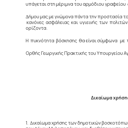
υπάγεται στη µέριµνα του αρμόδιου γραφείου 
∆ήµου μας µε γνώµονα πάντα την προστασία το
κανόνες ασφάλειας και υγιεινής των πολιτώ
ορίζοντα.
Η πυκνότητα βόσκησης θα είναι σύμφωνα µε 
Ορθής Γεωργικής Πρακτικής του Υπουργείου Α
Δικαίωμα χρήσης 
1. ∆ικαίωµα χρήσης των δηµοτικών βοσκοτόπων 