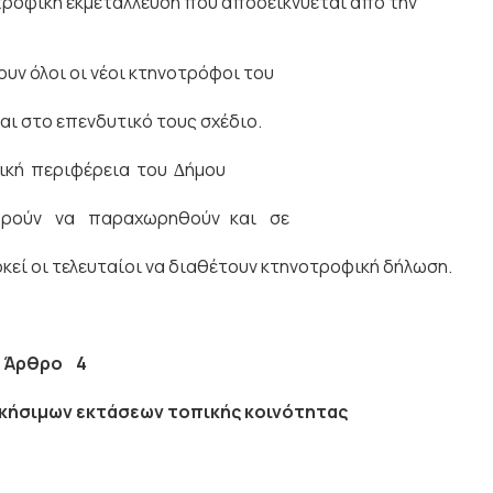
ροφική εκμετάλλευση που αποδεικνύεται από την
υν όλοι οι νέοι κτηνοτρόφοι του
ι στο επενδυτικό τους σχέδιο.
ική περιφέρεια του ∆ήµου
ρούν να παραχωρηθούν και σε
εί οι τελευταίοι να διαθέτουν κτηνοτροφική δήλωση.
Ά
ρθρο 4
κήσιμων εκτάσεων τοπικής κοινότητας