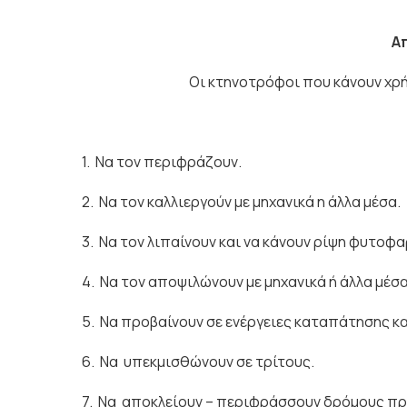
Α
Οι κτηνοτρόφοι που κάνουν χρ
1. Να τον περιφράζουν.
2. Να τον καλλιεργούν µε µηχανικά η άλλα µέσα.
3. Να τον λιπαίνουν και να κάνουν ρίψη φυτοφ
4. Να τον αποψιλώνουν µε µηχανικά ή άλλα µέσα
5. Να προβαίνουν σε ενέργειες καταπάτησης κ
6. Να υπεκµισθώνουν σε τρίτους.
7. Να αποκλείουν – περιφράσσουν δρόµους πρ