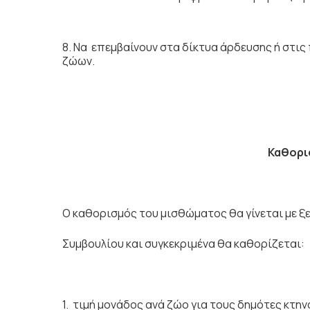
8. Να επεµβαίνουν στα δίκτυα άρδευσης ή στις 
ζώων.
Καθορι
Ο καθορισµός του µισθώµατος θα γίνεται µε 
Συµβουλίου και συγκεκριµένα θα καθορίζεται:
1. τιµή µονάδος ανά ζώο για τους δηµότες κτ