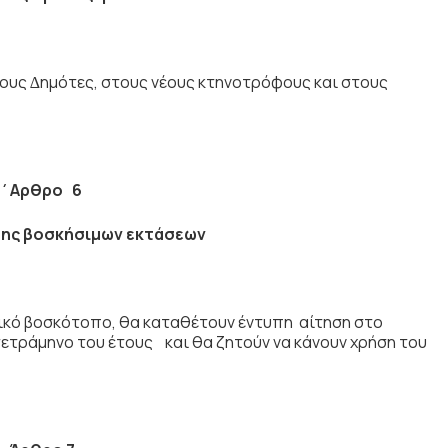
υς ∆ηµότες, στους νέους κτηνοτρόφους και στους
΄Αρθρο 6
ης βοσκήσιµων εκτάσεων
τικό βοσκότοπο, θα καταθέτουν έντυπη αίτηση στο
τράμηνο του έτους και θα ζητούν να κάνουν χρήση του