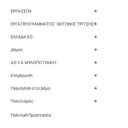
+
ΕΡΓΑ ΕΣΠΑ
+
ΕΡΓΑ ΠΡΟΓΡΑΜΜΑΤΟΣ “ΑΝΤΩΝΗΣ ΤΡΙΤΣΗΣ”
+
ΕΛΛΑΔΑ 2.0
+
Δήμος
+
Δ.Ε.Υ.Α. ΜΥΛΟΠΟΤΑΜΟΥ
+
Ενημέρωση
+
Περιήγηση στο Δήμο
+
Πολιτισμός
Πολιτική Προστασία