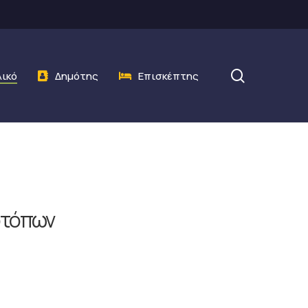
search
λικό
Δημότης
Επισκέπτης
οτόπων