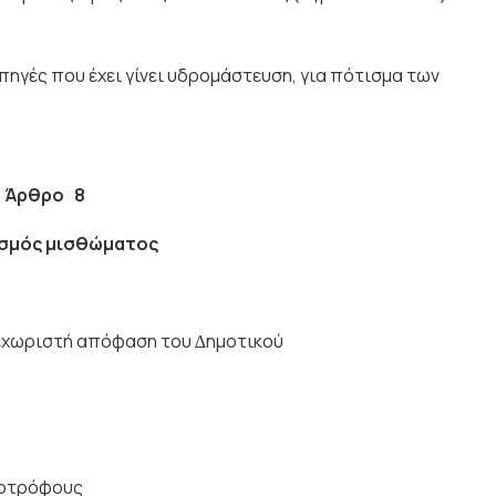
πηγές που έχει γίνει υδροµάστευση, για πότισµα των
Ά
ρθρο 8
σμός μισθώματος
ξεχωριστή απόφαση του ∆ηµοτικού
ηνοτρόφους