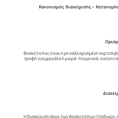
Κ
ανονισµός διαχείρισης – Κατανοµ
Ορισ
Βοσκότοπος είναι η µη καλλιεργημένη χορτολιβ
τροφή για µμεγάλα ή µικρά ποιµενικά, οικόσιτα
Δ
ι
α
χεί
Η διαχείριση όλων των βοσκοτόπων (πεδινών, η