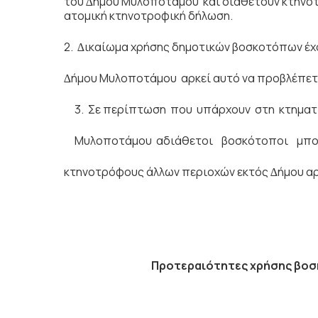
του ∆ήµου Μυλοποτάμου και διαθέτουν κτηνοτ
ατοµική κτηνοτροφική δήλωση.
2. ∆ικαίωµα χρήσης δηµοτικών βοσκοτόπων έχο
∆ήµου Μυλοποτάμου αρκεί αυτό να προβλέπετα
3. Σε περίπτωση που υπάρχουν στη κτηµατ
Μυλοποτάμου αδιάθετοι βοσκότοποι µπο
κτηνοτρόφους άλλων περιοχών εκτός ∆ήµου αρκ
Προτεραιότητες χρήσης βοσ