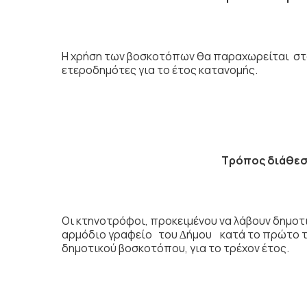
Η χρήση των βοσκοτόπων θα παραχωρείται στο
ετεροδηµότες για το έτος κατανομής.
Τ
ρόπος διάθεσ
Οι κτηνοτρόφοι, προκειµένου να λάβουν δηµο
αρμόδιο γραφείο του ∆ήµου κατά το πρώτο τε
δηµοτικού βοσκοτόπου, για το τρέχον έτος.