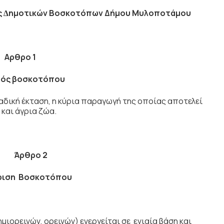
ής ∆ηµοτικών Βοσκοτόπων Δήμου Μυλοποτάμου
Αρθρο 1
μός βοσκοτόπου
αδική έκταση, η κύρια παραγωγή της οποίας αποτελεί
 και άγρια ζώα.
Ά
ρθρο 2
ριση Βοσκοτόπου
µιορεινών, ορεινών) ενεργείται σε ενιαία βάση και