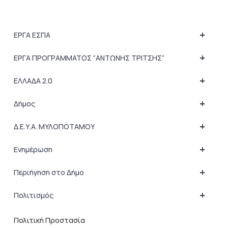
+
ΕΡΓΑ ΕΣΠΑ
+
ΕΡΓΑ ΠΡΟΓΡΑΜΜΑΤΟΣ “ΑΝΤΩΝΗΣ ΤΡΙΤΣΗΣ”
+
ΕΛΛΑΔΑ 2.0
+
Δήμος
+
Δ.Ε.Υ.Α. ΜΥΛΟΠΟΤΑΜΟΥ
+
Ενημέρωση
+
Περιήγηση στο Δήμο
+
Πολιτισμός
Πολιτική Προστασία