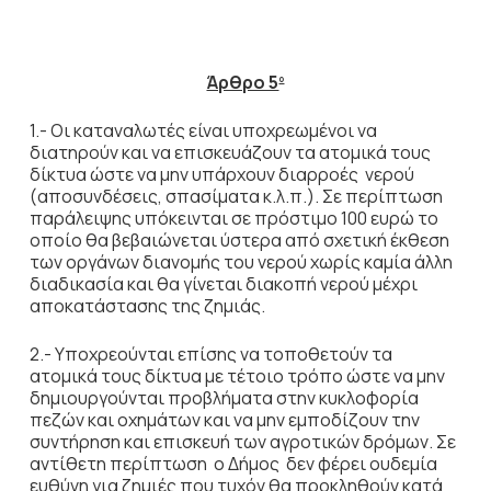
Άρθρο 5
ο
1.- Οι καταναλωτές είναι υποχρεωμένοι να
διατηρούν και να επισκευάζουν τα ατομικά τους
δίκτυα ώστε να μην υπάρχουν διαρροές νερού
(αποσυνδέσεις, σπασίματα κ.λ.π.). Σε περίπτωση
παράλειψης υπόκεινται σε πρόστιμο 100 ευρώ το
οποίο θα βεβαιώνεται ύστερα από σχετική έκθεση
των οργάνων διανομής του νερού χωρίς καμία άλλη
διαδικασία και θα γίνεται διακοπή νερού μέχρι
αποκατάστασης της ζημιάς.
2.- Υποχρεούνται επίσης να τοποθετούν τα
ατομικά τους δίκτυα με τέτοιο τρόπο ώστε να μην
δημιουργούνται προβλήματα στην κυκλοφορία
πεζών και οχημάτων και να μην εμποδίζουν την
συντήρηση και επισκευή των αγροτικών δρόμων. Σε
αντίθετη περίπτωση ο Δήμος δεν φέρει ουδεμία
ευθύνη για ζημιές που τυχόν θα προκληθούν κατά