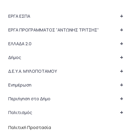
+
ΕΡΓΑ ΕΣΠΑ
+
ΕΡΓΑ ΠΡΟΓΡΑΜΜΑΤΟΣ “ΑΝΤΩΝΗΣ ΤΡΙΤΣΗΣ”
+
ΕΛΛΑΔΑ 2.0
+
Δήμος
+
Δ.Ε.Υ.Α. ΜΥΛΟΠΟΤΑΜΟΥ
+
Ενημέρωση
+
Περιήγηση στο Δήμο
+
Πολιτισμός
Πολιτική Προστασία