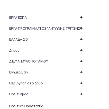
+
ΕΡΓΑ ΕΣΠΑ
+
ΕΡΓΑ ΠΡΟΓΡΑΜΜΑΤΟΣ “ΑΝΤΩΝΗΣ ΤΡΙΤΣΗΣ”
+
ΕΛΛΑΔΑ 2.0
+
Δήμος
+
Δ.Ε.Υ.Α. ΜΥΛΟΠΟΤΑΜΟΥ
+
Ενημέρωση
+
Περιήγηση στο Δήμο
+
Πολιτισμός
Πολιτική Προστασία