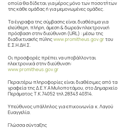
οποία θα δίδεται για μέρος μόνο των ποσοτήτων
της κάθε ομάδας ή για μεμονωμένες ομάδες.
Τα έγγραφα της σύμβασης είναι διαθέσιμα για
ελεύθερη, πλήρη, άμεση & δωρεάν ηλεκτρονική
πρόσβαση στην διεύθυνση (URL) : μέσω της
διαδικτυακής πύλης
www.promitheus.gov.gr
του
Ε.Σ.Η.ΔΗ.Σ.
Οι προσφορές πρέπει να υποβάλλονται
ηλεκτρονικά στην διεύθυνση:
www.promitheus.gov.gr
Περαιτέρω πληροφορίες είναι διαθέσιμες από τα
γραφεία της Δ.Ε.Υ.Α Μυλοποτάμου, στο Δημαρχείο
Περάματος Τ.Κ.74052 τηλ.28343 40314.
Υπεύθυνος υπάλληλος για επικοινωνία κ. Λαγού
Ευαγγελία.
Γλώσσα σύνταξης