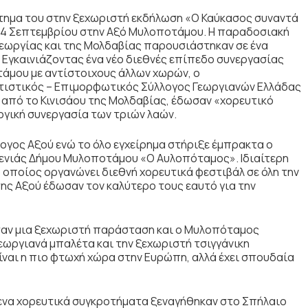
τημα του στην ξεχωριστή εκδήλωση «Ο Καύκασος συναντά
24 Σεπτεμβρίου στην Αξό Μυλοποτάμου. Η παραδοσιακή
Γεωργίας και της Μολδαβίας παρουσιάστηκαν σε ένα
 Εγκαινιάζοντας ένα νέο διεθνές επίπεδο συνεργασίας
άμου με αντίστοιχους άλλων χωρών, ο
ιτιστικός – Επιμορφωτικός Σύλλογος Γεωργιανών Ελλάδας
 από το Κινισάου της Μολδαβίας, έδωσαν «χορευτικό
ργική συνεργασία των τριών λαών.
ογος Αξού ενώ το όλο εγχείρημα στήριξε έμπρακτα ο
Γενιάς Δήμου Μυλοποτάμου «Ο Αυλοπόταμος». Ιδιαίτερη
ο οποίος οργανώνει διεθνή χορευτικά φεστιβάλ σε όλη την
 της Αξού έδωσαν τον καλύτερο τους εαυτό για την
σαν μια ξεχωριστή παράσταση και ο Μυλοπόταμος
ωργιανά μπαλέτα και την ξεχωριστή τσιγγάνικη
ίναι η πιο φτωχή χώρα στην Ευρώπη, αλλά έχει σπουδαία
ενα χορευτικά συγκροτήματα ξεναγήθηκαν στο Σπήλαιο