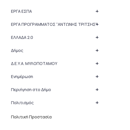
+
ΕΡΓΑ ΕΣΠΑ
+
ΕΡΓΑ ΠΡΟΓΡΑΜΜΑΤΟΣ “ΑΝΤΩΝΗΣ ΤΡΙΤΣΗΣ”
+
ΕΛΛΑΔΑ 2.0
+
Δήμος
+
Δ.Ε.Υ.Α. ΜΥΛΟΠΟΤΑΜΟΥ
+
Ενημέρωση
+
Περιήγηση στο Δήμο
+
Πολιτισμός
Πολιτική Προστασία