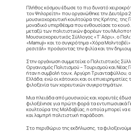
Πλήθος κόσμου έδωσε το πιο δυνατό χειροκρό
τον Ψηλορείτη» που οργανώθηκε την Δευτέρα 
μουσικοχορευτική κουλτούρα της Κρήτης, της 
μοναδικό υπερθέαμα που ενθουσίασε το κοινό.
μεταξύ των πολιτιστικών φορέων του Μυλοποτ
Μουσικοχορευτικός Σύλλογος «Τ’ Αόρι», ο Πολ
«Mamuji» και το συγκρότημα «Χόρα Μολντοβέϊ»
ρεσιτάλ» προάγοντας την φιλία και την δημιου
Στην οργάνωση συμμετείχε ο Πολιτιστικός Σύλλ
Οργανισμός Πολιτισμού – Τουρισμού και Νέας 
ήταν η συμβολή του κ. Αργύρη Τριανταφύλλου, 
Ελλάδα, ενώ οι κάτοικοι και οι επιχειρηματίες
φιλοξενία των χορευτικών συγκροτημάτων.
Μια πλειάδα από μουσικούς και χορευτές έδω
φιλοξένησε για πρώτη φορά τα εντυπωσιακά Γε
κουλτούρα της Μολδαβίας, η οποία μπορεί να ε
και λαμπρή πολιτιστική παράδοση.
Στο περιθώριο της εκδήλωσης, τα φιλοξενούμ