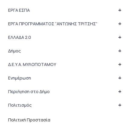
+
ΕΡΓΑ ΕΣΠΑ
+
ΕΡΓΑ ΠΡΟΓΡΑΜΜΑΤΟΣ “ΑΝΤΩΝΗΣ ΤΡΙΤΣΗΣ”
+
ΕΛΛΑΔΑ 2.0
+
Δήμος
+
Δ.Ε.Υ.Α. ΜΥΛΟΠΟΤΑΜΟΥ
+
Ενημέρωση
+
Περιήγηση στο Δήμο
+
Πολιτισμός
Πολιτική Προστασία