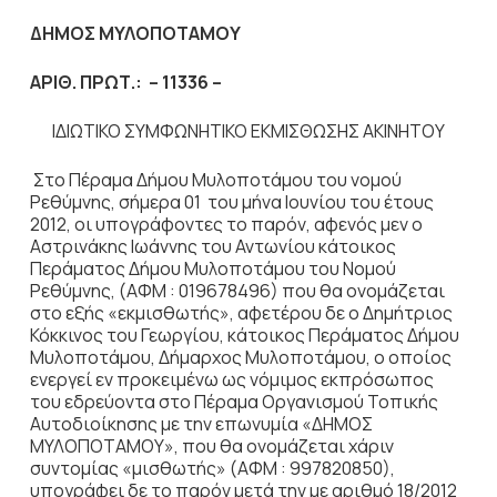
ΔΗΜΟΣ ΜΥΛΟΠΟΤΑΜΟΥ
ΑΡΙΘ. ΠΡΩΤ.: – 11336 –
ΙΔΙΩΤΙΚΟ ΣΥΜΦΩΝΗΤΙΚΟ ΕΚΜΙΣΘΩΣΗΣ ΑΚΙΝΗΤΟΥ
Στο Πέραμα Δήμου Μυλοποτάμου του νομού
Ρεθύμνης, σήμερα 01 του μήνα Ιουνίου του έτους
2012, οι υπογράφοντες το παρόν, αφενός μεν ο
Αστρινάκης Ιωάννης του Αντωνίου κάτοικος
Περάματος Δήμου Μυλοποτάμου του Νομού
Ρεθύμνης, (ΑΦΜ : 019678496) που θα ονομάζεται
στο εξής «εκμισθωτής», αφετέρου δε ο Δημήτριος
Κόκκινος του Γεωργίου, κάτοικος Περάματος Δήμου
Μυλοποτάμου, Δήμαρχος Μυλοποτάμου, ο οποίος
ενεργεί εν προκειμένω ως νόμιμος εκπρόσωπος
του εδρεύοντα στο Πέραμα Οργανισμού Τοπικής
Αυτοδιοίκησης με την επωνυμία «ΔΗΜΟΣ
ΜΥΛΟΠΟΤΑΜΟΥ», που θα ονομάζεται χάριν
συντομίας «μισθωτής» (ΑΦΜ : 997820850),
υπογράφει δε το παρόν μετά την με αριθμό 18/2012