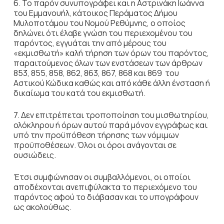
6. Το παρόν συνυπογράφει και η Αστρινάκη Ιωάννα
του Εμμανουήλ, κάτοικος Περάματος Δήμου
Μυλοποτάμου του Νομού Ρεθύμνης, ο οποίος
δηλώνει ότι έλαβε γνώση του περιεχομένου του
παρόντος, εγγυάται την από μέρους του
«εκμισθωτή» καλή τήρηση των όρων του παρόντος,
παραιτούμενος όλων των ενστάσεων των άρθρων
853, 855, 858, 862, 863, 867, 868 και 869 του
Αστικού Κώδικα καθώς και από κάθε άλλη ένσταση ή
δικαίωμα του κατά του εκμισθωτή.
7. Δεν επιτρέπεται τροποποίηση του μισθωτηρίου,
ολόκληρου ή όρων αυτού παρά μόνον εγγράφως και
υπό την προϋπόθεση τήρησης των νόμιμων
προϋποθέσεων. Όλοι οι όροι ανάγονται σε
ουσιώδεις.
Έτσι συμφώνησαν οι συμβαλλόμενοι, οι οποίοι
αποδέχονται ανεπιφύλακτα το περιεχόμενο του
παρόντος αφού το διάβασαν και το υπογράφουν
ως ακολούθως.