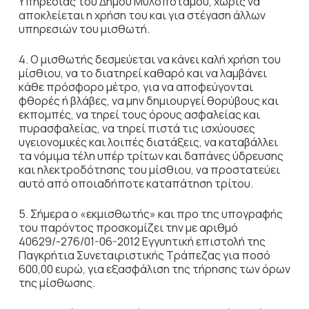
Υπηρεσίας του Δήμου Μυλοποτάμου, χωρίς να
αποκλείεται η χρήση του και για στέγαση άλλων
υπηρεσιών του μισθωτή.
4. Ο μισθωτής δεσμεύεται να κάνει καλή χρήση του
μίσθιου, να το διατηρεί καθαρό και να λαμβάνει
κάθε πρόσφορο μέτρο, για να αποφεύγονται
φθορές ή βλάβες, να μην δημιουργεί θορύβους και
εκπομπές, να τηρεί τους όρους ασφαλείας και
πυρασφαλείας, να τηρεί πιστά τις ισχύουσες
υγειονομικές και λοιπές διατάξεις, να καταβάλλει
τα νόμιμα τέλη υπέρ τρίτων και δαπάνες ύδρευσης
και ηλεκτροδότησης του μίσθιου, να προστατεύει
αυτό από οποιαδήποτε καταπάτηση τρίτου.
5. Σήμερα ο «εκμισθωτής» και προ της υπογραφής
του παρόντος προσκομίζει την με αριθμό
40629/-276/01-06-2012 Εγγυητική επιστολή της
Παγκρήτια Συνεταιριστικής Τράπεζας για ποσό
600,00 ευρώ, για εξασφάλιση της τήρησης των όρων
της μίσθωσης.