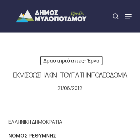
Skip
to
Menu
search
main
Close
content
Menu
Δραστηριότητες- Έργα
ΕΚΜΙΣΘΩΣΗ ΑΚΙΝΗΤΟΥ ΓΙΑ ΤΗΝ ΠΟΛΕΟΔΟΜΙΑ
21/06/2012
ΕΛΛΗΝΙΚΗ ΔΗΜΟΚΡΑΤΙΑ
ΝΟΜΟΣ ΡΕΘΥΜΝΗΣ