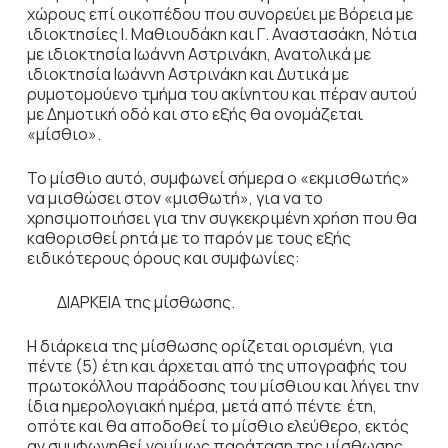
χώρους επί οικοπέδου που συνορεύει με Βόρεια με
ιδιοκτησίες Ι. Μαθιουδάκη και Γ. Αναστασάκη, Νότια
με ιδιοκτησία Ιωάννη Αστρινάκη, Ανατολικά με
ιδιοκτησία Ιωάννη Αστρινάκη και Δυτικά με
ρυμοτομούενο τμήμα του ακίνητου και πέραν αυτού
με Δημοτική οδό και στο εξής θα ονομάζεται
«μίσθιο».
Το μίσθιο αυτό, συμφωνεί σήμερα ο «εκμισθωτής»
να μισθώσει στον «μισθωτή», για να το
χρησιμοποιήσει για την συγκεκριμένη χρήση που θα
καθορισθεί ρητά με το παρόν με τους εξής
ειδικότερους όρους και συμφωνίες:
ΔΙΑΡΚΕΙΑ της μίσθωσης.
Η διάρκεια της μίσθωσης ορίζεται ορισμένη, για
πέντε (5) έτη και άρχεται από της υπογραφής του
πρωτοκόλλου παράδοσης του μίσθιου και λήγει την
ίδια ημερολογιακή ημέρα, μετά από πέντε έτη,
οπότε και θα αποδοθεί το μίσθιο ελεύθερο, εκτός
αν συμφωνηθεί νομίμως παράταση της μίσθωσης