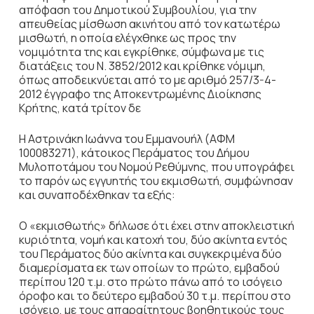
απόφαση του Δημοτικού Συμβουλίου, για την
απευθείας μίσθωση ακινήτου από τον κατωτέρω
μισθωτή, η οποία ελέγχθηκε ως προς την
νομιμότητα της και εγκρίθηκε, σύμφωνα με τις
διατάξεις του Ν. 3852/2012 και κρίθηκε νόμιμη,
όπως αποδεικνύεται από το με αριθμό 257/3-4-
2012 έγγραφο της Αποκεντρωμένης Διοίκησης
Κρήτης, κατά τρίτον δε
Η Αστρινάκη Ιωάννα του Εμμανουήλ (ΑΦΜ
100083271), κάτοικος Περάματος του Δήμου
Μυλοποτάμου του Νομού Ρεθύμνης, που υπογράφει
το παρόν ως εγγυητής του εκμισθωτή, συμφώνησαν
και συναποδέχθηκαν τα εξής:
Ο «εκμισθωτής» δήλωσε ότι έχει στην αποκλειστική
κυριότητα, νομή και κατοχή του, δύο ακίνητα εντός
του Περάματος δύο ακίνητα και συγκεκριμένα δύο
διαμερίσματα εκ των οποίων το πρώτο, εμβαδού
περίπου 120 τ.μ. στο πρώτο πάνω από το ισόγειο
όροφο και το δεύτερο εμβαδού 30 τ.μ. περίπου στο
ισόγειο, με τους απαραίτητους βοηθητικούς τους