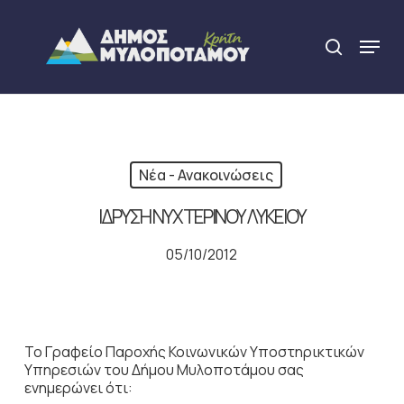
Skip
to
Menu
search
main
Close
content
Menu
Νέα - Ανακοινώσεις
ΙΔΡΥΣΗ ΝΥΧΤΕΡΙΝΟΥ ΛΥΚΕΙΟΥ
05/10/2012
Το Γραφείο Παροχής Κοινωνικών Υποστηρικτικών
Υπηρεσιών του Δήμου Μυλοποτάμου σας
ενημερώνει ότι: