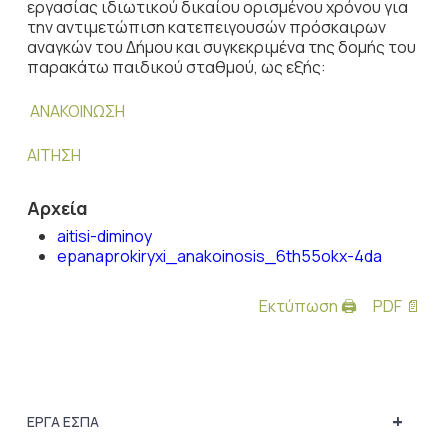
εργασίας ιδιωτικού δικαίου ορισμένου χρόνου για
την αντιμετώπιση κατεπειγουσών πρόσκαιρων
αναγκών του Δήμου και συγκεκριμένα της δομής του
παρακάτω παιδικού σταθμού, ως εξής:
ΑΝΑΚΟΙΝΩΣΗ
ΑΙΤΗΣΗ
Αρχεία
aitisi-diminoy
epanaprokiryxi_anakoinosis_6th55okx-4da
Εκτύπωση 🖨
PDF 📄
+
ΕΡΓΑ ΕΣΠΑ