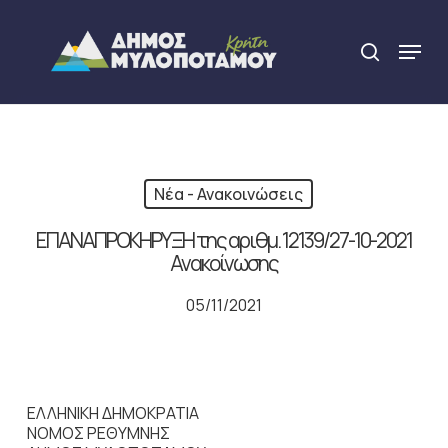
Skip
to
Menu
search
main
Close
content
Menu
Νέα - Ανακοινώσεις
ΕΠΑΝΑΠΡΟΚΗΡΥΞΗ της αριθµ. 12139/27-10-2021
Ανακοίνωσης
05/11/2021
ΕΛΛΗΝΙΚΗ ΔΗΜΟΚΡΑΤΙΑ
ΝΟΜΟΣ ΡΕΘΥΜΝΗΣ