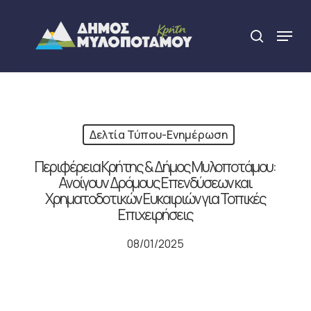
Skip
to
Menu
search
main
Close
content
Menu
Δελτία Τύπου-Ενημέρωση
Περιφέρεια Κρήτης & Δήμος Μυλοποτάμου:
Ανοίγουν Δρόμους Επενδύσεων και
Χρηματοδοτικών Ευκαιριών για Τοπικές
Επιχειρήσεις
08/01/2025